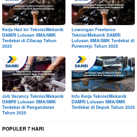
Kerja Hari Ini Teknisi/Mekanik
Lowongan Freelance
DAMRI Lulusan SMA/SMK
Teknisi/Mekanik DAMRI
Terdekat di Cilacap Tahun
Lulusan SMA/SMK Terdekat di
2025
Purworejo Tahun 2025
Job Vacancy Teknisi/Mekanik
Info Kerja Teknisi/Mekanik
DAMRI Lulusan SMA/SMK
DAMRI Lulusan SMA/SMK
Terdekat di Pangandaran
Terdekat di Depok Tahun 2025
Tahun 2025
POPULER 7 HARI