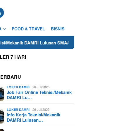
n
A
FOOD & TRAVEL
BISNIS
I Lulusan SMA/SMK Terdekat di Cilacap Tahun 2025
Lowo
LER 7 HARI
TERBARU
26 Juli 2025
LOKER DAMRI
Job Fair Online Teknisi/Mekanik
DAMRI Lu…
26 Juli 2025
LOKER DAMRI
Info Kerja Teknisi/Mekanik
DAMRI Lulusan…