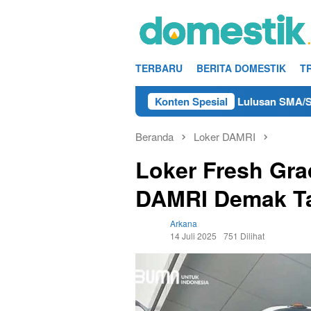
Loncat
ke
konten
TERBARU
BERITA DOMESTIK
T
 Kerja Teknisi/Mekanik DAMRI Lulusan SMA/SMK Terdekat di R
Konten Spesial
Beranda
Loker DAMRI
Loker Fresh Gra
DAMRI Demak T
Arkana
14 Juli 2025
751 Dilihat