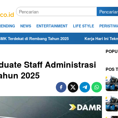
Pencaria
RENDING
NEWS
ENTERTAINMENT
LIFE STYLE
PERISTIW
embang Tahun 2025
Kerja Hari Ini Teknisi/Mekanik DAMR
POPU
duate Staff Administrasi
POS 
ahun 2025