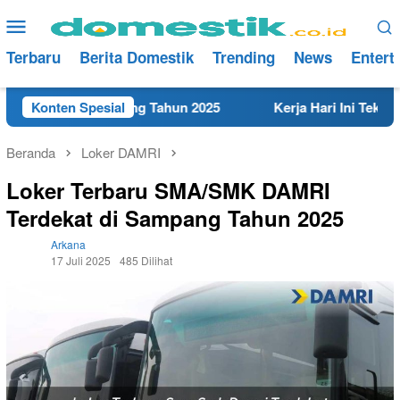
Loncat
Menu
ke
Mobile
konten
Terbaru
Berita Domestik
Trending
News
Entert
at di Rembang Tahun 2025
Konten Spesial
Kerja Hari Ini Teknisi/Mekan
Beranda
Loker DAMRI
Loker Terbaru SMA/SMK DAMRI
Terdekat di Sampang Tahun 2025
Arkana
17 Juli 2025
485 Dilihat