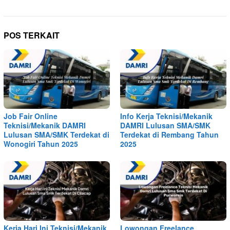
POS TERKAIT
Job Fair Online
Info Kerja Teknisi/Mekanik
Teknisi/Mekanik DAMRI
DAMRI Lulusan SMA/SMK
Lulusan SMA/SMK Terdekat di
Terdekat di Rembang Tahun
Wonogiri Tahun 2025
2025
Kerja Hari Ini Teknisi/Mekanik
Lowongan Freelance