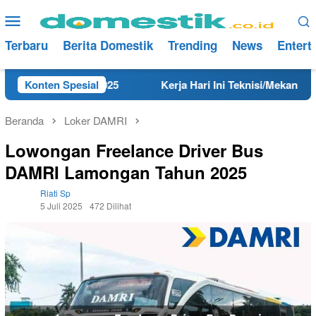
Loncat
Menu
ke
Mobile
konten
Terbaru
Berita Domestik
Trending
News
Entert
ang Tahun 2025
Konten Spesial
Kerja Hari Ini Teknisi/Mekanik DAMRI L
Beranda
Loker DAMRI
Lowongan Freelance Driver Bus
DAMRI Lamongan Tahun 2025
Riati Sp
5 Juli 2025
472 Dilihat