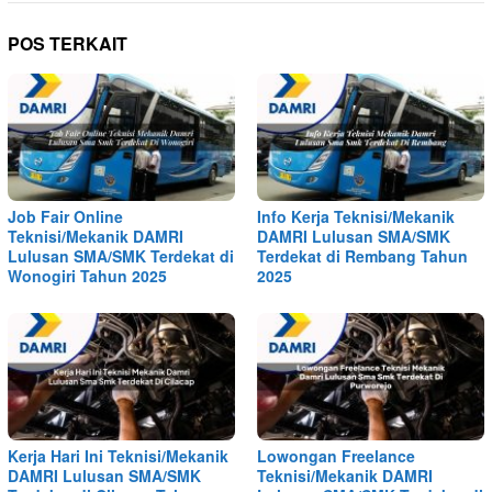
POS TERKAIT
Job Fair Online
Info Kerja Teknisi/Mekanik
Teknisi/Mekanik DAMRI
DAMRI Lulusan SMA/SMK
Lulusan SMA/SMK Terdekat di
Terdekat di Rembang Tahun
Wonogiri Tahun 2025
2025
Kerja Hari Ini Teknisi/Mekanik
Lowongan Freelance
DAMRI Lulusan SMA/SMK
Teknisi/Mekanik DAMRI