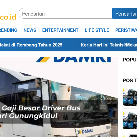
Pencaria
RENDING
NEWS
ENTERTAINMENT
LIFE STYLE
PERISTIW
bang Tahun 2025
Kerja Hari Ini Teknisi/Mekanik DAMRI 
POPU
POS 