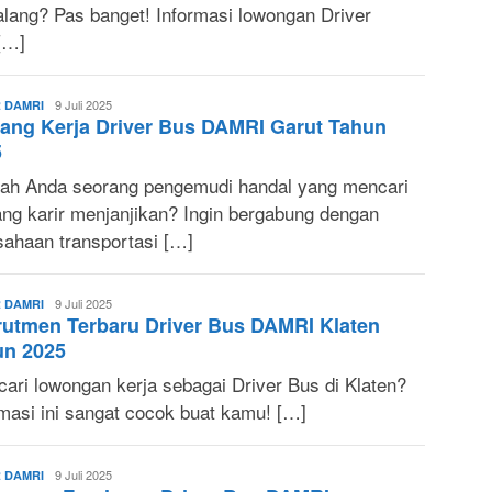
lang? Pas banget! Informasi lowongan Driver
[…]
Riati
9 Juli 2025
 DAMRI
ang Kerja Driver Bus DAMRI Garut Tahun
Sp
5
ah Anda seorang pengemudi handal yang mencari
ang karir menjanjikan? Ingin bergabung dengan
sahaan transportasi […]
Elvira
9 Juli 2025
 DAMRI
utmen Terbaru Driver Bus DAMRI Klaten
un 2025
cari lowongan kerja sebagai Driver Bus di Klaten?
rmasi ini sangat cocok buat kamu! […]
Rizka
9 Juli 2025
 DAMRI