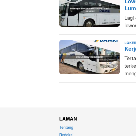
Low
Lum
Lagi 
lowo
LOKER
Kerj
Terta
terk
meng
LAMAN
Tentang
Redaksi