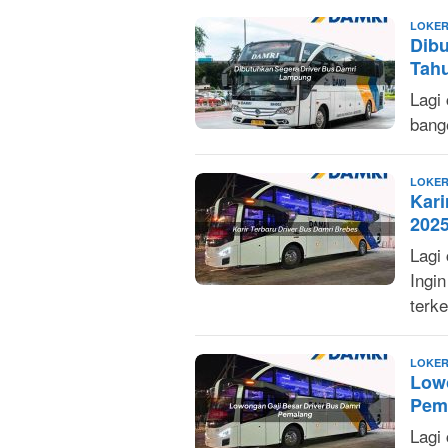
LOKER
Dib
Tah
Lagi
bang
LOKER
Kari
202
Lagi
Ingi
terk
LOKER
Low
Pem
Lagi 