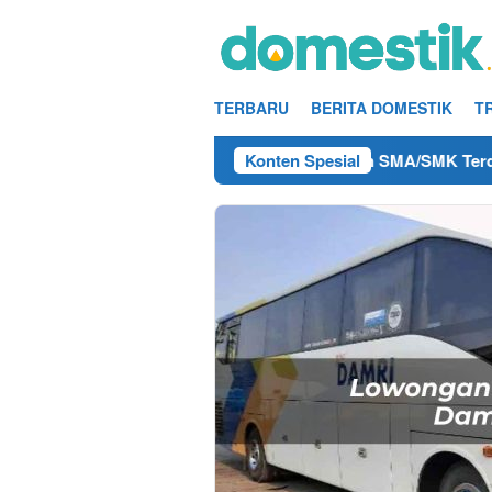
Loncat
ke
konten
TERBARU
BERITA DOMESTIK
T
Kerja Teknisi/Mekanik DAMRI Lulusan SMA/SMK Terdekat di Rem
Konten Spesial