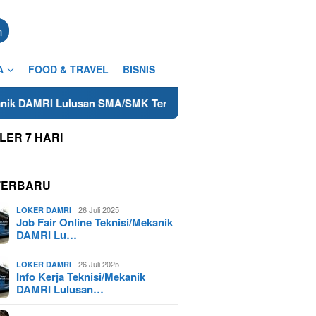
n
A
FOOD & TRAVEL
BISNIS
Lulusan SMA/SMK Terdekat di Cilacap Tahun 2025
Lowong
LER 7 HARI
TERBARU
26 Juli 2025
LOKER DAMRI
Job Fair Online Teknisi/Mekanik
DAMRI Lu…
26 Juli 2025
LOKER DAMRI
Info Kerja Teknisi/Mekanik
DAMRI Lulusan…