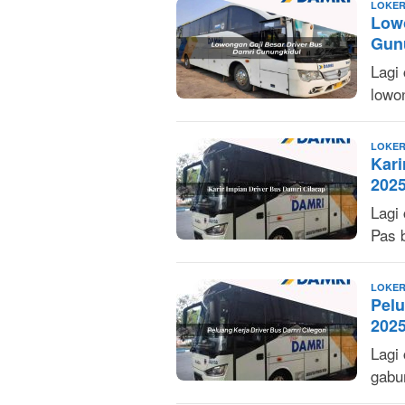
LOKER
Low
Gun
Lagi 
lowo
LOKER
Kari
202
Lagi 
Pas 
LOKER
Pelu
202
Lagi
gabu