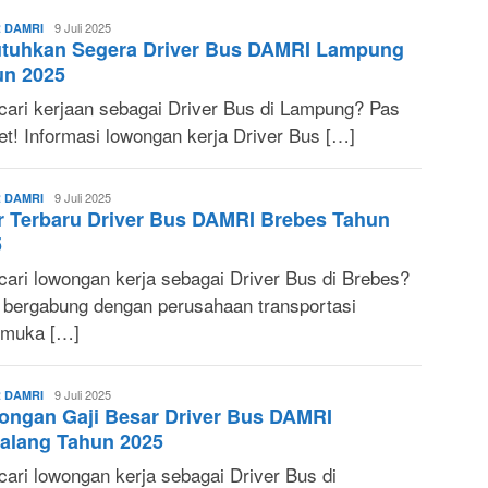
Riati
9 Juli 2025
 DAMRI
utuhkan Segera Driver Bus DAMRI Lampung
Sp
un 2025
 cari kerjaan sebagai Driver Bus di Lampung? Pas
et! Informasi lowongan kerja Driver Bus […]
Sonya
9 Juli 2025
 DAMRI
r Terbaru Driver Bus DAMRI Brebes Tahun
Ruri
5
 cari lowongan kerja sebagai Driver Bus di Brebes?
n bergabung dengan perusahaan transportasi
emuka […]
Sonya
9 Juli 2025
 DAMRI
ongan Gaji Besar Driver Bus DAMRI
Ruri
alang Tahun 2025
cari lowongan kerja sebagai Driver Bus di