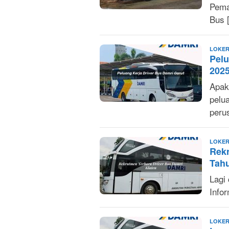
Pema
Bus 
LOKER
Pelu
202
Apak
pelu
peru
LOKER
Rekr
Tah
Lagi 
Info
LOKER