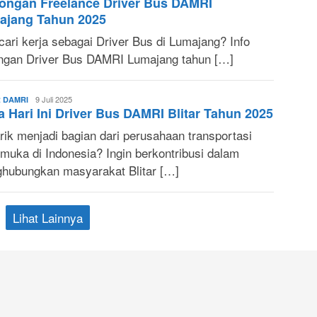
ongan Freelance Driver Bus DAMRI
Utami
ajang Tahun 2025
cari kerja sebagai Driver Bus di Lumajang? Info
ngan Driver Bus DAMRI Lumajang tahun […]
King
9 Juli 2025
 DAMRI
a Hari Ini Driver Bus DAMRI Blitar Tahun 2025
Arkana
rik menjadi bagian dari perusahaan transportasi
emuka di Indonesia? Ingin berkontribusi dalam
hubungkan masyarakat Blitar […]
Lihat Lainnya