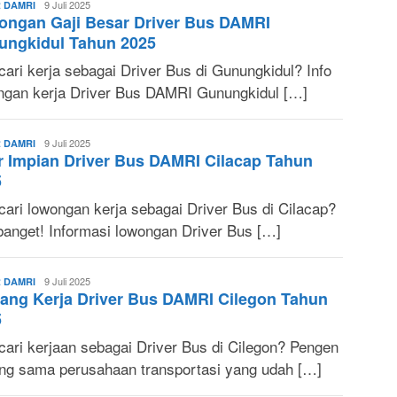
Arkana
9 Juli 2025
 DAMRI
ongan Gaji Besar Driver Bus DAMRI
ungkidul Tahun 2025
cari kerja sebagai Driver Bus di Gunungkidul? Info
ngan kerja Driver Bus DAMRI Gunungkidul […]
Lani
9 Juli 2025
 DAMRI
r Impian Driver Bus DAMRI Cilacap Tahun
Nuraeni
5
cari lowongan kerja sebagai Driver Bus di Cilacap?
banget! Informasi lowongan Driver Bus […]
Rizka
9 Juli 2025
 DAMRI
ang Kerja Driver Bus DAMRI Cilegon Tahun
Utami
5
 cari kerjaan sebagai Driver Bus di Cilegon? Pengen
ng sama perusahaan transportasi yang udah […]