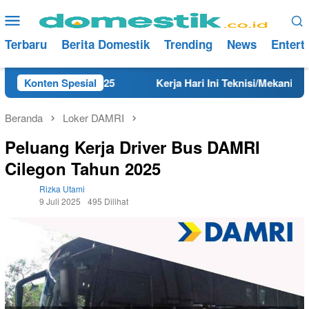
Loncat
Menu
ke
Mobile
konten
Terbaru
Berita Domestik
Trending
News
Entert
ng Tahun 2025
Konten Spesial
Kerja Hari Ini Teknisi/Mekanik DAMRI Lu
Beranda
Loker DAMRI
Peluang Kerja Driver Bus DAMRI
Cilegon Tahun 2025
Rizka Utami
9 Juli 2025
495 Dilihat