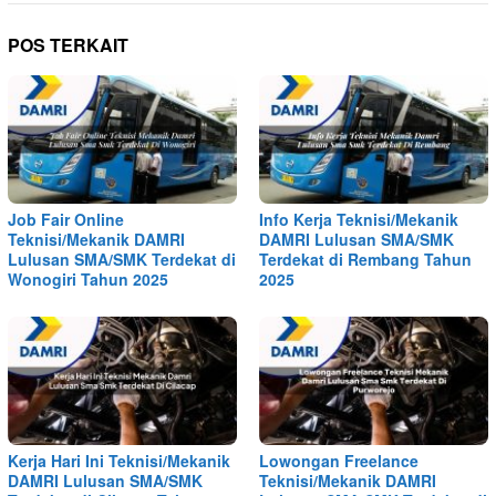
POS TERKAIT
Job Fair Online
Info Kerja Teknisi/Mekanik
Teknisi/Mekanik DAMRI
DAMRI Lulusan SMA/SMK
Lulusan SMA/SMK Terdekat di
Terdekat di Rembang Tahun
Wonogiri Tahun 2025
2025
Kerja Hari Ini Teknisi/Mekanik
Lowongan Freelance
DAMRI Lulusan SMA/SMK
Teknisi/Mekanik DAMRI