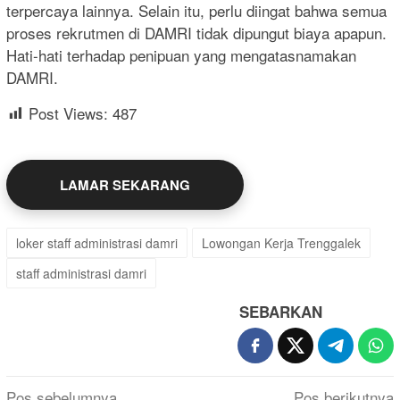
terpercaya lainnya. Selain itu, perlu diingat bahwa semua
proses rekrutmen di DAMRI tidak dipungut biaya apapun.
Hati-hati terhadap penipuan yang mengatasnamakan
DAMRI.
Post Views:
487
LAMAR SEKARANG
loker staff administrasi damri
Lowongan Kerja Trenggalek
staff administrasi damri
SEBARKAN
Navigasi
Pos sebelumnya
Pos berikutnya