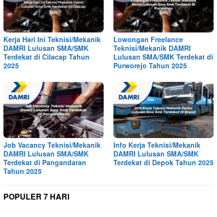
Kerja Hari Ini Teknisi/Mekanik
Lowongan Freelance
DAMRI Lulusan SMA/SMK
Teknisi/Mekanik DAMRI
Terdekat di Cilacap Tahun
Lulusan SMA/SMK Terdekat di
2025
Purworejo Tahun 2025
Job Vacancy Teknisi/Mekanik
Info Kerja Teknisi/Mekanik
DAMRI Lulusan SMA/SMK
DAMRI Lulusan SMA/SMK
Terdekat di Pangandaran
Terdekat di Depok Tahun 2025
Tahun 2025
POPULER 7 HARI