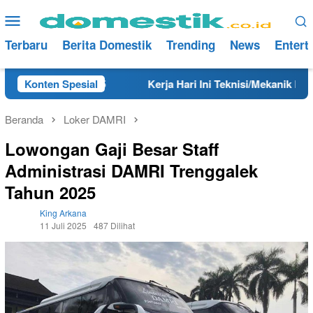
Loncat
Menu
ke
Mobile
konten
Terbaru
Berita Domestik
Trending
News
Entert
 Tahun 2025
Konten Spesial
Kerja Hari Ini Teknisi/Mekanik DAMRI Lulu
Beranda
Loker DAMRI
Lowongan Gaji Besar Staff
Administrasi DAMRI Trenggalek
Tahun 2025
King Arkana
11 Juli 2025
487 Dilihat