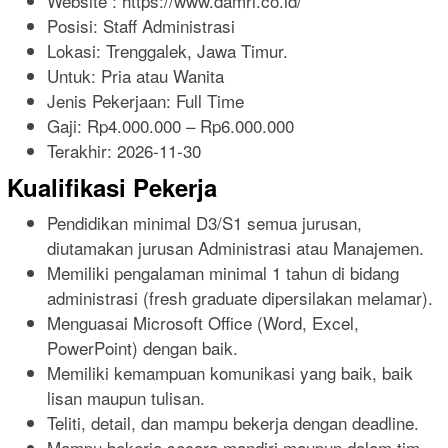
Website :
https://www.damri.co.id/
Posisi: Staff Administrasi
Lokasi: Trenggalek, Jawa Timur.
Untuk: Pria atau Wanita
Jenis Pekerjaan:
Full Time
Gaji: Rp
4.000.000
– Rp
6.000.000
Terakhir:
2026-11-30
Kualifikasi Pekerja
Pendidikan minimal D3/S1 semua jurusan,
diutamakan jurusan Administrasi atau Manajemen.
Memiliki pengalaman minimal 1 tahun di bidang
administrasi (fresh graduate dipersilakan melamar).
Menguasai Microsoft Office (Word, Excel,
PowerPoint) dengan baik.
Memiliki kemampuan komunikasi yang baik, baik
lisan maupun tulisan.
Teliti, detail, dan mampu bekerja dengan deadline.
Mampu bekerja secara mandiri maupun dalam tim.