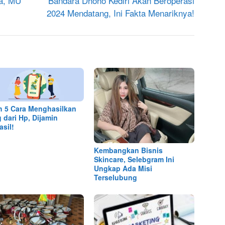
na, MU
Bandara Dhoho Kediri Akan Beroperasi
2024 Mendatang, Ini Fakta Menariknya!
ah 5 Cara Menghasilkan
 dari Hp, Dijamin
asil!
Kembangkan Bisnis
Skincare, Selebgram Ini
Ungkap Ada Misi
Terselubung