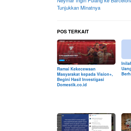
pos
Neymar Ingin Pulang ke Barcelo
Tunjukkan Minatnya
POS TERKAIT
Inil
Uang
Ramai Kekecewaan
Berh
Masyarakat kepada Vision+,
Begini Hasil Investigasi
Domestik.co.id