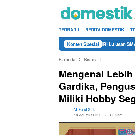
Loncat
ke
konten
TERBARU
BERITA DOMESTIK
T
Info Kerja Teknisi/Mekanik DAMRI Lulusan SMA/SMK Terdek
Konten Spesial
Beranda
Bisnis
Mengenal Lebih
Gardika, Pengus
Miliki Hobby S
M. Fuad S. T.
13 Agustus 2023
733 Dilihat