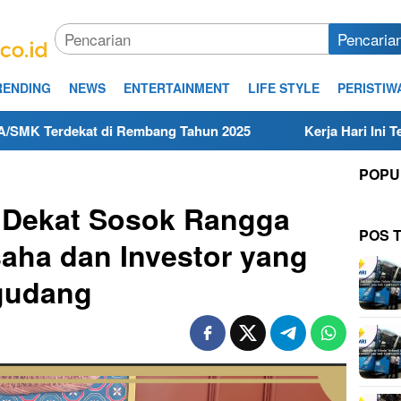
Pencaria
RENDING
NEWS
ENTERTAINMENT
LIFE STYLE
PERISTIW
at di Rembang Tahun 2025
Kerja Hari Ini Teknisi/Meka
POPU
 Dekat Sosok Rangga
POS 
aha dan Investor yang
egudang