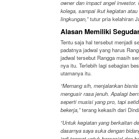
owner dan impact angel investor.
kolega, sampai ikut kegiatan atau
tutur pria kelahiran J
lingkungan,”
Alasan Memiliki Seguda
Tentu saja hal tersebut menjadi
padatnya jadwal yang harus Rangg
jadwal tersebut Rangga masih se
nya itu. Terlebih lagi sebagian be
utamanya itu.
“Memang sih, menjalankan bisnis 
mengusir rasa jenuh. Apalagi be
seperti musisi yang pro, tapi set
terang kekasih dari Dinda
bekerja,”
“Untuk kegiatan yang berkaitan 
dasarnya saya suka dengan bidang-
jadi tempat untuk bersosial dan b