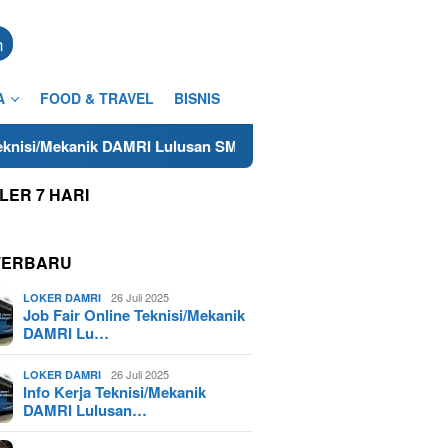
n
A
FOOD & TRAVEL
BISNIS
nik DAMRI Lulusan SMA/SMK Terdekat di Cilacap Tahun 2025
LER 7 HARI
TERBARU
26 Juli 2025
LOKER DAMRI
Job Fair Online Teknisi/Mekanik
DAMRI Lu…
26 Juli 2025
LOKER DAMRI
Info Kerja Teknisi/Mekanik
DAMRI Lulusan…