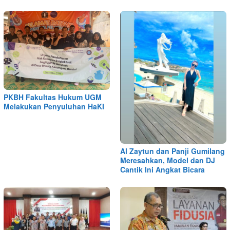
PKBH Fakultas Hukum UGM
Melakukan Penyuluhan HaKI
Al Zaytun dan Panji Gumilang
Meresahkan, Model dan DJ
Cantik Ini Angkat Bicara