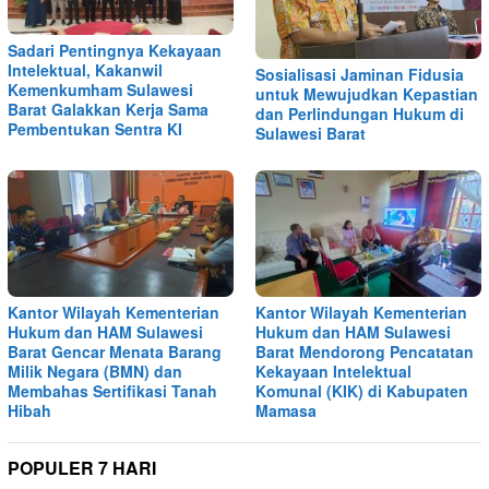
Sadari Pentingnya Kekayaan
Intelektual, Kakanwil
Sosialisasi Jaminan Fidusia
Kemenkumham Sulawesi
untuk Mewujudkan Kepastian
Barat Galakkan Kerja Sama
dan Perlindungan Hukum di
Pembentukan Sentra KI
Sulawesi Barat
Kantor Wilayah Kementerian
Kantor Wilayah Kementerian
Hukum dan HAM Sulawesi
Hukum dan HAM Sulawesi
Barat Gencar Menata Barang
Barat Mendorong Pencatatan
Milik Negara (BMN) dan
Kekayaan Intelektual
Membahas Sertifikasi Tanah
Komunal (KIK) di Kabupaten
Hibah
Mamasa
POPULER 7 HARI