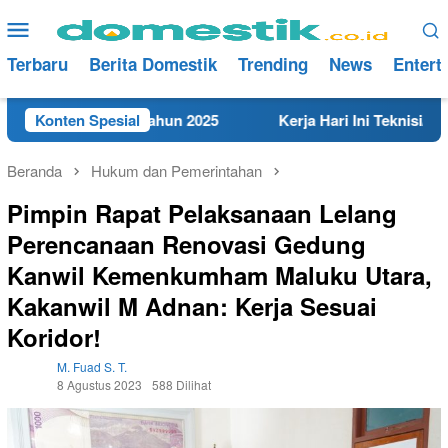
Loncat
Menu
ke
Mobile
konten
Terbaru
Berita Domestik
Trending
News
Entert
t di Rembang Tahun 2025
Konten Spesial
Kerja Hari Ini Teknisi/Mekani
Beranda
Hukum dan Pemerintahan
Pimpin Rapat Pelaksanaan Lelang
Perencanaan Renovasi Gedung
Kanwil Kemenkumham Maluku Utara,
Kakanwil M Adnan: Kerja Sesuai
Koridor!
M. Fuad S. T.
8 Agustus 2023
588 Dilihat