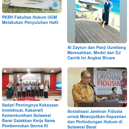
PKBH Fakultas Hukum UGM
Melakukan Penyuluhan HaKI
Al Zaytun dan Panji Gumilang
Meresahkan, Model dan DJ
Cantik Ini Angkat Bicara
Sadari Pentingnya Kekayaan
Intelektual, Kakanwil
Sosialisasi Jaminan Fidusia
Kemenkumham Sulawesi
untuk Mewujudkan Kepastian
Barat Galakkan Kerja Sama
dan Perlindungan Hukum di
Pembentukan Sentra KI
Sulawesi Barat