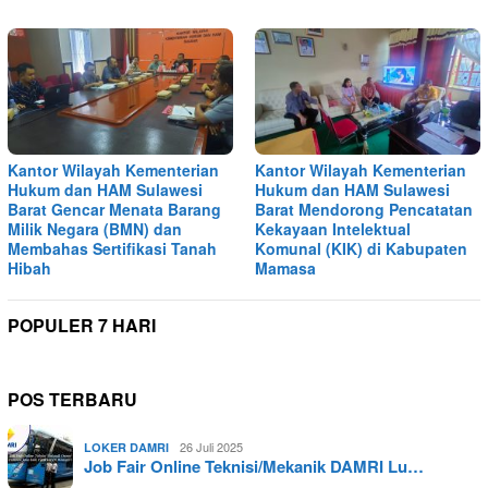
Kantor Wilayah Kementerian
Kantor Wilayah Kementerian
Hukum dan HAM Sulawesi
Hukum dan HAM Sulawesi
Barat Gencar Menata Barang
Barat Mendorong Pencatatan
Milik Negara (BMN) dan
Kekayaan Intelektual
Membahas Sertifikasi Tanah
Komunal (KIK) di Kabupaten
Hibah
Mamasa
POPULER 7 HARI
POS TERBARU
26 Juli 2025
LOKER DAMRI
Job Fair Online Teknisi/Mekanik DAMRI Lu…