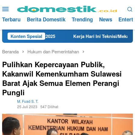
Loncat
Menu
ke
Mobile
konten
Terbaru
Berita Domestik
Trending
News
Entert
mbang Tahun 2025
Konten Spesial
Kerja Hari Ini Teknisi/Mekanik DAMRI
Beranda
Hukum dan Pemerintahan
Pulihkan Kepercayaan Publik,
Kakanwil Kemenkumham Sulawesi
Barat Ajak Semua Elemen Perangi
Pungli
M. Fuad S. T.
25 Juli 2023
547 Dilihat