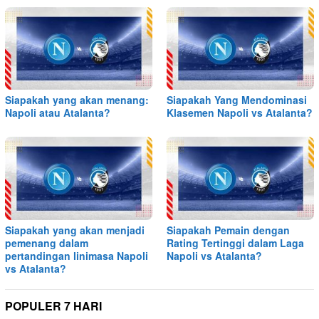
Siapakah yang akan menang:
Siapakah Yang Mendominasi
Napoli atau Atalanta?
Klasemen Napoli vs Atalanta?
Siapakah yang akan menjadi
Siapakah Pemain dengan
pemenang dalam
Rating Tertinggi dalam Laga
pertandingan linimasa Napoli
Napoli vs Atalanta?
vs Atalanta?
POPULER 7 HARI