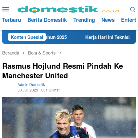
Loncat
Menu
ke
Mobile
konten
Terbaru
Berita Domestik
Trending
News
Entert
t di Rembang Tahun 2025
Konten Spesial
Kerja Hari Ini Teknisi/Mekani
Beranda
Bola & Sports
Rasmus Hojlund Resmi Pindah Ke
Manchester United
Admin Domestik
30 Juli 2023
601 Dilihat