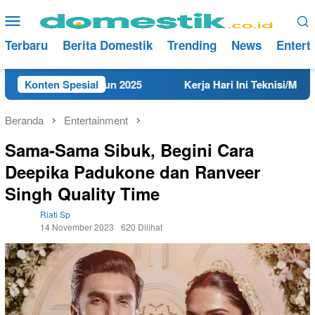
Loncat
Menu
ke
Mobile
konten
Terbaru
Berita Domestik
Trending
News
Entert
 Rembang Tahun 2025
Konten Spesial
Kerja Hari Ini Teknisi/Mekanik DA
Beranda
Entertainment
Sama-Sama Sibuk, Begini Cara
Deepika Padukone dan Ranveer
Singh Quality Time
Riati Sp
14 November 2023
620 Dilihat