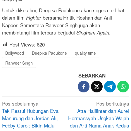
Untuk diketahui, Deepika Padukone akan segera terlihat
dalam film
bersama Hritik Roshan dan Anil
Fighter
Kapoor. Sementara Ranveer Singh juga akan
membintangi film terbaru berjudul
.
Singham Again
Post Views:
620
Bollywood
Deepika Padukone
quality time
Ranveer Singh
SEBARKAN
Navigasi
Pos sebelumnya
Pos berikutnya
pos
Tak Restui Hubungan Eva
Atta Halilintar dan Aurel
Manurung dan Jordan Ali,
Hermansyah Ungkap Wajah
Febby Carol: Bikin Malu
dan Arti Nama Anak Kedua