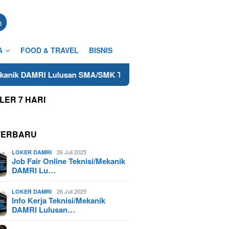
n
A
FOOD & TRAVEL
BISNIS
RI Lulusan SMA/SMK Terdekat di Cilacap Tahun 2025
Lowo
LER 7 HARI
TERBARU
26 Juli 2025
LOKER DAMRI
Job Fair Online Teknisi/Mekanik
DAMRI Lu…
26 Juli 2025
LOKER DAMRI
Info Kerja Teknisi/Mekanik
DAMRI Lulusan…