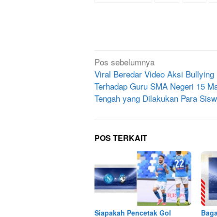
Navigasi
Pos sebelumnya
pos
Viral Beredar Video Aksi Bullying
Terhadap Guru SMA Negeri 15 M
Tengah yang Dilakukan Para Sis
POS TERKAIT
Siapakah Pencetak Gol
Baga