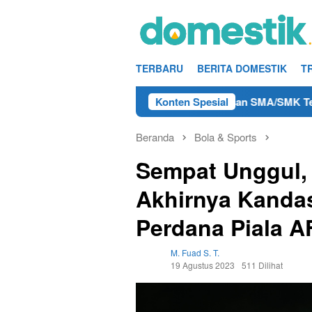
Loncat
ke
konten
TERBARU
BERITA DOMESTIK
T
o Kerja Teknisi/Mekanik DAMRI Lulusan SMA/SMK Terdekat di R
Konten Spesial
Beranda
Bola & Sports
Sempat Unggul,
Akhirnya Kandas
Perdana Piala A
M. Fuad S. T.
19 Agustus 2023
511 Dilihat