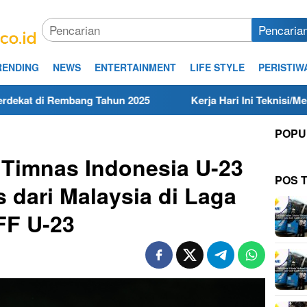
Pencaria
RENDING
NEWS
ENTERTAINMENT
LIFE STYLE
PERISTIW
embang Tahun 2025
Kerja Hari Ini Teknisi/Mekanik DAM
POPU
 Timnas Indonesia U-23
POS 
 dari Malaysia di Laga
FF U-23