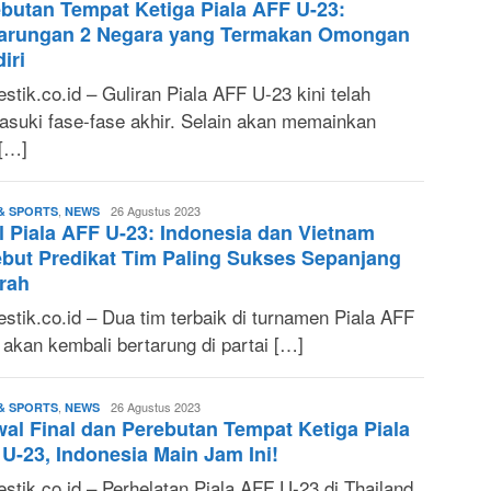
butan Tempat Ketiga Piala AFF U-23:
Fuad
S.
tarungan 2 Negara yang Termakan Omongan
T.
iri
tik.co.id – Guliran Piala AFF U-23 kini telah
suki fase-fase akhir. Selain akan memainkan
 […]
,
M.
26 Agustus 2023
& SPORTS
NEWS
l Piala AFF U-23: Indonesia dan Vietnam
Fuad
S.
but Predikat Tim Paling Sukses Sepanjang
T.
rah
stik.co.id – Dua tim terbaik di turnamen Piala AFF
 akan kembali bertarung di partai […]
,
M.
26 Agustus 2023
& SPORTS
NEWS
al Final dan Perebutan Tempat Ketiga Piala
Fuad
S.
U-23, Indonesia Main Jam Ini!
T.
stik.co.id – Perhelatan Piala AFF U-23 di Thailand