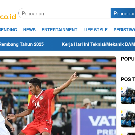
Pencaria
RENDING
NEWS
ENTERTAINMENT
LIFE STYLE
PERISTIW
n 2025
Kerja Hari Ini Teknisi/Mekanik DAMRI Lulusan SM
POPU
POS 