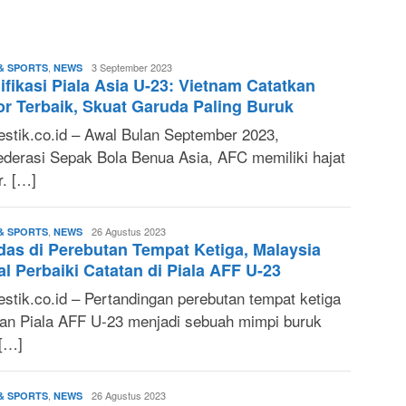
,
M.
3 September 2023
& SPORTS
NEWS
ifikasi Piala Asia U-23: Vietnam Catatkan
Fuad
S.
r Terbaik, Skuat Garuda Paling Buruk
T.
stik.co.id – Awal Bulan September 2023,
ederasi Sepak Bola Benua Asia, AFC memiliki hajat
r. […]
,
M.
26 Agustus 2023
& SPORTS
NEWS
as di Perebutan Tempat Ketiga, Malaysia
Fuad
S.
l Perbaiki Catatan di Piala AFF U-23
T.
stik.co.id – Pertandingan perebutan tempat ketiga
ran Piala AFF U-23 menjadi sebuah mimpi buruk
 […]
,
M.
26 Agustus 2023
& SPORTS
NEWS