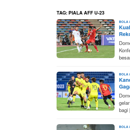
TAG:
PIALA AFF U-23
BOLA 
Kual
Reko
Dome
Konf
besa
BOLA 
Kand
Gaga
Dome
gela
bagi
BOLA 