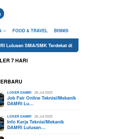
n
A
FOOD & TRAVEL
BISNIS
A/SMK Terdekat di Cilacap Tahun 2025
Lowongan Freela
LER 7 HARI
TERBARU
26 Juli 2025
LOKER DAMRI
Job Fair Online Teknisi/Mekanik
DAMRI Lu…
26 Juli 2025
LOKER DAMRI
Info Kerja Teknisi/Mekanik
DAMRI Lulusan…