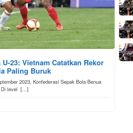
ia U-23: Vietnam Catatkan Rekor
da Paling Buruk
eptember 2023, Konfederasi Sepak Bola Benua
 Di level […]