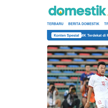
Loncat
ke
konten
TERBARU
BERITA DOMESTIK
T
isi/Mekanik DAMRI Lulusan SMA/SMK Terdekat di Rembang Tahu
Konten Spesial