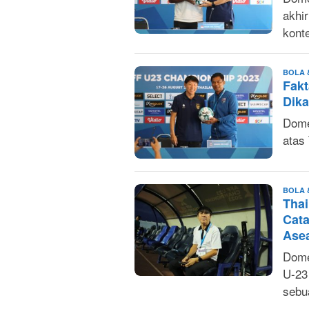
akhi
kont
BOLA 
Fakt
Dika
Dome
atas 
BOLA 
Thai
Cat
Ase
Dome
U-23
sebu