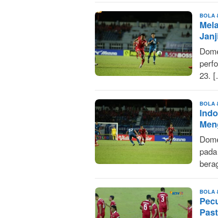
BOLA 
Mel
Janj
Dome
perfo
23. 
BOLA 
Indo
Meng
Dome
pada
bera
BOLA 
Pecu
Past