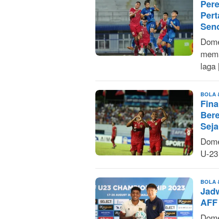
Pere
Per
Send
Domes
mema
laga
BOLA 
Fina
Bere
Seja
Dome
U-23
BOLA 
Jadw
AFF 
Dome