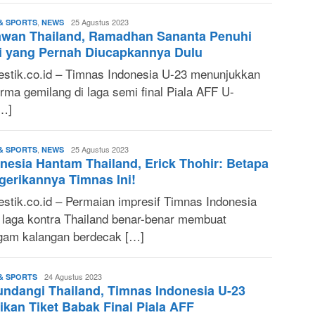
,
M.
25 Agustus 2023
& SPORTS
NEWS
awan Thailand, Ramadhan Sananta Penuhi
Fuad
S.
i yang Pernah Diucapkannya Dulu
T.
stik.co.id – Timnas Indonesia U-23 menunjukkan
rma gemilang di laga semi final Piala AFF U-
[…]
,
M.
25 Agustus 2023
& SPORTS
NEWS
nesia Hantam Thailand, Erick Thohir: Betapa
Fuad
S.
erikannya Timnas Ini!
T.
stik.co.id – Permaian impresif Timnas Indonesia
 laga kontra Thailand benar-benar membuat
gam kalangan berdecak […]
M.
24 Agustus 2023
& SPORTS
ndangi Thailand, Timnas Indonesia U-23
Fuad
S.
ikan Tiket Babak Final Piala AFF
T.