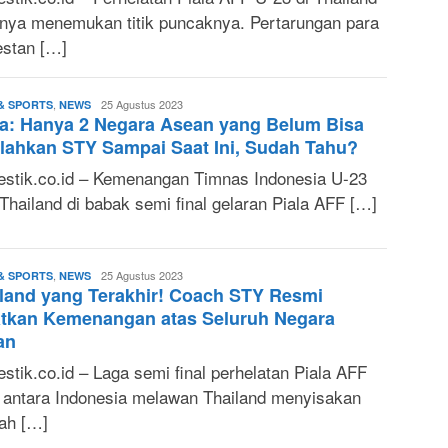
rnya menemukan titik puncaknya. Pertarungan para
estan […]
,
M.
25 Agustus 2023
& SPORTS
NEWS
a: Hanya 2 Negara Asean yang Belum Bisa
Fuad
S.
lahkan STY Sampai Saat Ini, Sudah Tahu?
T.
stik.co.id – Kemenangan Timnas Indonesia U-23
Thailand di babak semi final gelaran Piala AFF […]
,
M.
25 Agustus 2023
& SPORTS
NEWS
land yang Terakhir! Coach STY Resmi
Fuad
S.
atkan Kemenangan atas Seluruh Negara
T.
an
stik.co.id – Laga semi final perhelatan Piala AFF
 antara Indonesia melawan Thailand menyisakan
ah […]