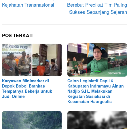
Kejahatan Transnasional
Berebut Predikat Tim Paling
Sukses Sepanjang Sejarah
POS TERKAIT
Karyawan Minimarket di
Calon Legislatif Dapil 6
Depok Bobol Brankas
Kabupaten Indramayu Ainun
Tempatnya Bekerja untuk
Nadjib S.H., Melakukan
Judi Online
Kegiatan Sosialiasi di
Kecamatan Haurgeulis