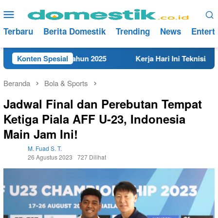
Loncat
Menu
ke
Mobile
konten
Terbaru
Berita Domestik
Trending
News
Entert
 di Rembang Tahun 2025
Konten Spesial
Kerja Hari Ini Teknisi/Mekani
Beranda
Bola & Sports
Jadwal Final dan Perebutan Tempat
Ketiga Piala AFF U-23, Indonesia
Main Jam Ini!
M. Fuad S. T.
26 Agustus 2023
727 Dilihat