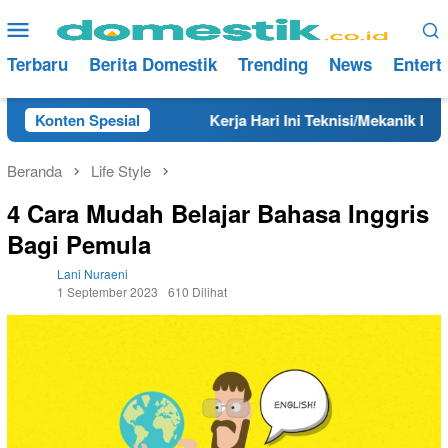
Loncat
Menu
ke
Mobile
konten
Terbaru
Berita Domestik
Trending
News
Entert
ng Tahun 2025
Konten Spesial
Kerja Hari Ini Teknisi/Mekanik DAMRI L
Beranda
Life Style
4 Cara Mudah Belajar Bahasa Inggris
Bagi Pemula
Lani Nuraeni
1 September 2023
610 Dilihat