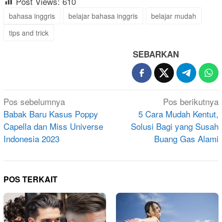
Post Views:
610
bahasa inggris
belajar bahasa inggris
belajar mudah
tips and trick
SEBARKAN
Navigasi
Pos sebelumnya
Pos berikutnya
pos
Babak Baru Kasus Poppy
5 Cara Mudah Kentut,
Capella dan Miss Universe
Solusi Bagi yang Susah
Indonesia 2023
Buang Gas Alami
POS TERKAIT