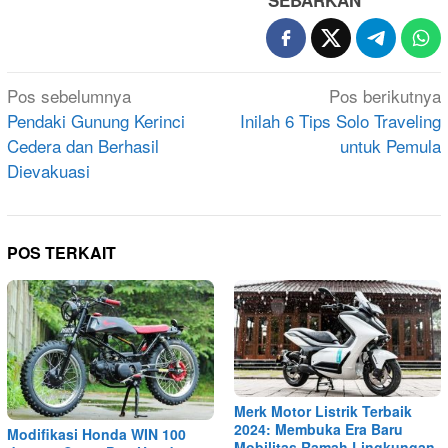
SEBARKAN
Navigasi
Pos sebelumnya
Pos berikutnya
pos
Pendaki Gunung Kerinci
Inilah 6 Tips Solo Traveling
Cedera dan Berhasil
untuk Pemula
Dievakuasi
POS TERKAIT
Merk Motor Listrik Terbaik
2024: Membuka Era Baru
Modifikasi Honda WIN 100
Mobilitas Ramah Lingkungan