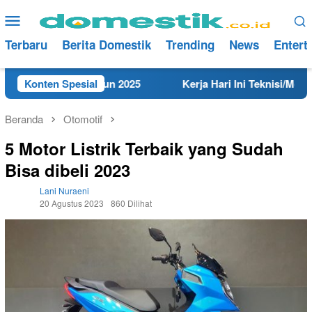
Loncat
Menu
ke
Mobile
konten
Terbaru
Berita Domestik
Trending
News
Entert
i Rembang Tahun 2025
Konten Spesial
Kerja Hari Ini Teknisi/Mekanik 
Beranda
Otomotif
5 Motor Listrik Terbaik yang Sudah
Bisa dibeli 2023
Lani Nuraeni
20 Agustus 2023
860 Dilihat