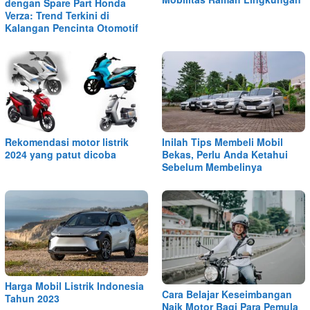
dengan Spare Part Honda
Verza: Trend Terkini di
Kalangan Pencinta Otomotif
Rekomendasi motor listrik
Inilah Tips Membeli Mobil
2024 yang patut dicoba
Bekas, Perlu Anda Ketahui
Sebelum Membelinya
Harga Mobil Listrik Indonesia
Cara Belajar Keseimbangan
Tahun 2023
Naik Motor Bagi Para Pemula