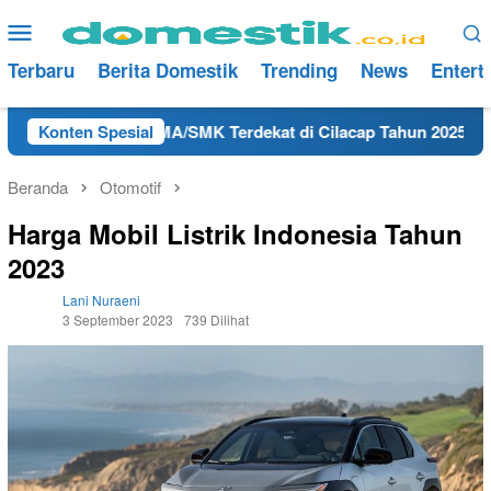
Loncat
Menu
ke
Mobile
konten
Terbaru
Berita Domestik
Trending
News
Entert
AMRI Lulusan SMA/SMK Terdekat di Cilacap Tahun 2025
Konten Spesial
Lo
Beranda
Otomotif
Harga Mobil Listrik Indonesia Tahun
2023
Lani Nuraeni
3 September 2023
739 Dilihat