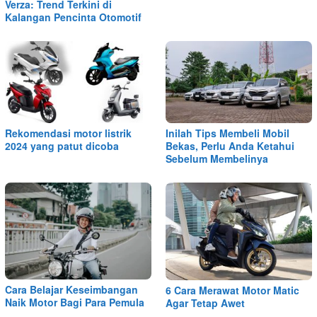
Verza: Trend Terkini di
Kalangan Pencinta Otomotif
Rekomendasi motor listrik
Inilah Tips Membeli Mobil
2024 yang patut dicoba
Bekas, Perlu Anda Ketahui
Sebelum Membelinya
Cara Belajar Keseimbangan
6 Cara Merawat Motor Matic
Naik Motor Bagi Para Pemula
Agar Tetap Awet