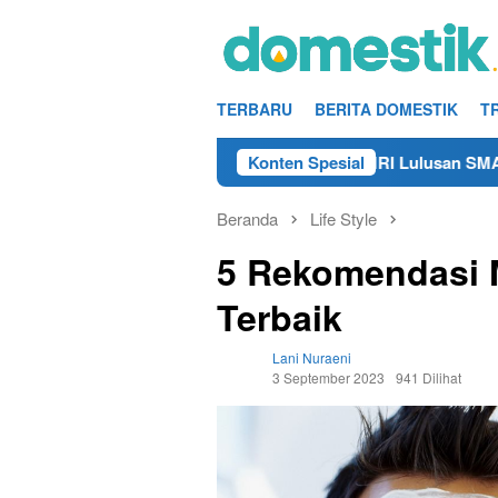
Loncat
ke
konten
TERBARU
BERITA DOMESTIK
T
Info Kerja Teknisi/Mekanik DAMRI Lulusan SMA/SMK Terdekat 
Konten Spesial
Beranda
Life Style
5 Rekomendasi 
Terbaik
Lani Nuraeni
3 September 2023
941 Dilihat