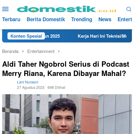
Loncat
Menu
ke
Mobile
konten
Terbaru
Berita Domestik
Trending
News
Entert
 Rembang Tahun 2025
Konten Spesial
Kerja Hari Ini Teknisi/Mekanik DA
Beranda
Entertainment
Aldi Taher Ngobrol Serius di Podcast
Merry Riana, Karena Dibayar Mahal?
Lani Nuraeni
27 Agustus 2023
698 Dilihat