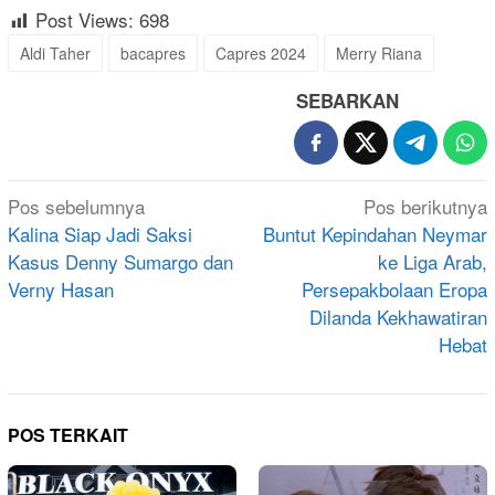
Post Views:
698
Aldi Taher
bacapres
Capres 2024
Merry Riana
SEBARKAN
Navigasi
Pos sebelumnya
Pos berikutnya
pos
Kalina Siap Jadi Saksi
Buntut Kepindahan Neymar
Kasus Denny Sumargo dan
ke Liga Arab,
Verny Hasan
Persepakbolaan Eropa
Dilanda Kekhawatiran
Hebat
POS TERKAIT