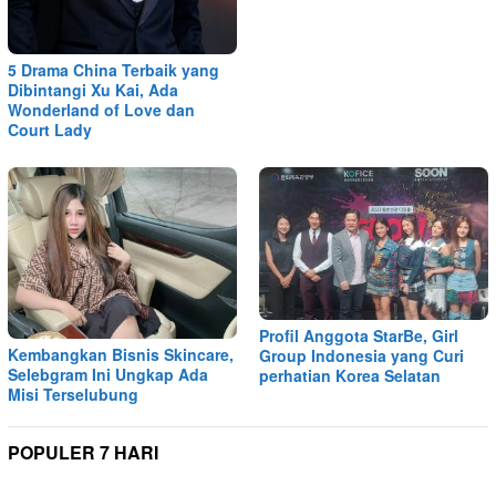
5 Drama China Terbaik yang
Dibintangi Xu Kai, Ada
Wonderland of Love dan
Court Lady
Profil Anggota StarBe, Girl
Kembangkan Bisnis Skincare,
Group Indonesia yang Curi
Selebgram Ini Ungkap Ada
perhatian Korea Selatan
Misi Terselubung
POPULER 7 HARI