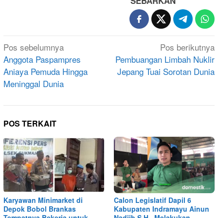
SEBARKAN
Navigasi
Pos sebelumnya
Pos berikutnya
pos
Anggota Paspampres
Pembuangan Limbah Nuklir
Aniaya Pemuda Hingga
Jepang Tuai Sorotan Dunia
Meninggal Dunia
POS TERKAIT
Karyawan Minimarket di
Calon Legislatif Dapil 6
Depok Bobol Brankas
Kabupaten Indramayu Ainun
Tempatnya Bekerja untuk
Nadjib S.H., Melakukan