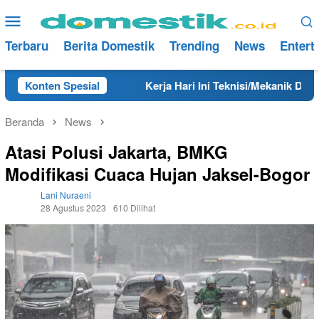
Loncat
Menu
ke
Mobile
konten
Terbaru
Berita Domestik
Trending
News
Entert
g Tahun 2025
Konten Spesial
Kerja Hari Ini Teknisi/Mekanik DAMRI Lul
Beranda
News
Atasi Polusi Jakarta, BMKG
Modifikasi Cuaca Hujan Jaksel-Bogor
Lani Nuraeni
28 Agustus 2023
610 Dilihat