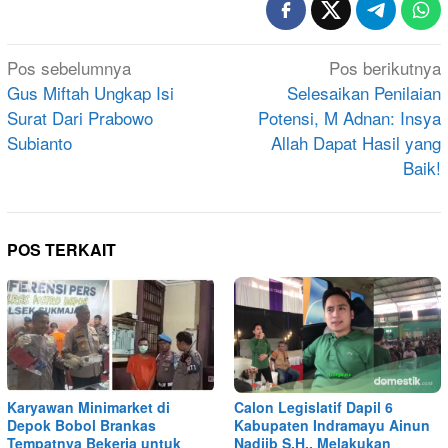
Navigasi
Pos sebelumnya
Pos berikutnya
pos
Gus Miftah Ungkap Isi
Selesaikan Penilaian
Surat Dari Prabowo
Potensi, M Adnan: Insya
Subianto
Allah Dapat Hasil yang
Baik!
POS TERKAIT
Karyawan Minimarket di
Calon Legislatif Dapil 6
Depok Bobol Brankas
Kabupaten Indramayu Ainun
Tempatnya Bekerja untuk
Nadjib S.H., Melakukan