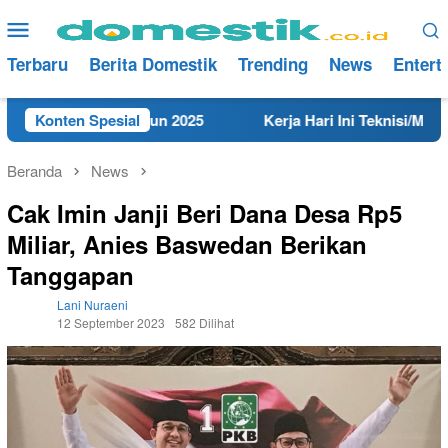
Loncat
Menu
ke
Mobile
konten
Terbaru
Berita Domestik
Trending
News
Entert
i Rembang Tahun 2025
Konten Spesial
Kerja Hari Ini Teknisi/Mekanik D
Beranda
News
Cak Imin Janji Beri Dana Desa Rp5
Miliar, Anies Baswedan Berikan
Tanggapan
Lani Nuraeni
12 September 2023
582 Dilihat