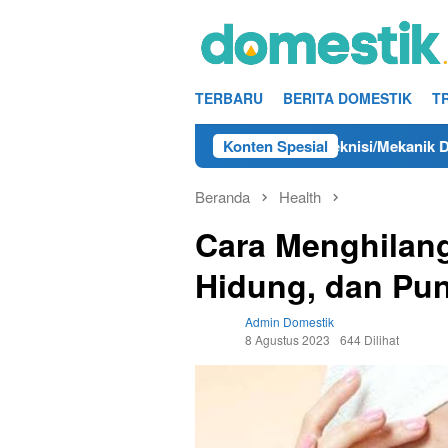
Loncat
ke
konten
TERBARU
BERITA DOMESTIK
T
Tahun 2025
Info Kerja Teknisi/Mekanik DAMRI Lulusan 
Konten Spesial
Beranda
Health
Cara Menghilang
Hidung, dan Pu
Admin Domestik
8 Agustus 2023
644 Dilihat