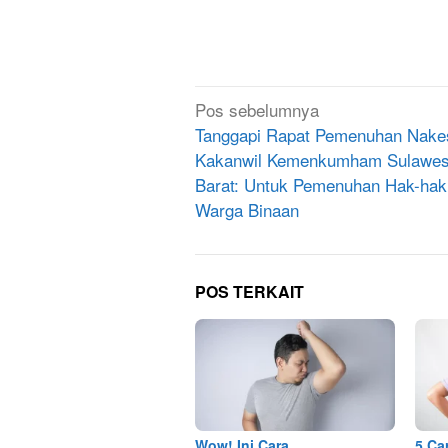
Navigasi
Pos sebelumnya
pos
Tanggapi Rapat Pemenuhan Nake
Kakanwil Kemenkumham Sulawes
Barat: Untuk Pemenuhan Hak-hak
Warga Binaan
POS TERKAIT
Wow! Ini Cara
5 Ca