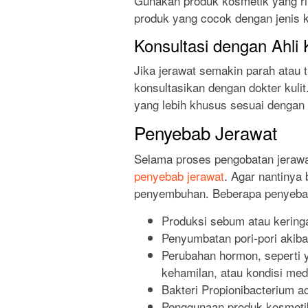
Gunakan produk kosmetik yang ri
produk yang cocok dengan jenis k
Konsultasi dengan Ahli K
Jika jerawat semakin parah atau 
konsultasikan dengan dokter kuli
yang lebih khusus sesuai dengan k
Penyebab Jerawat
Selama proses pengobatan jerawa
penyebab jerawat
. Agar nantinya
penyembuhan. Beberapa penyebab 
Produksi sebum atau keringa
Penyumbatan pori-pori akiba
Perubahan hormon, seperti 
kehamilan, atau kondisi medi
Bakteri Propionibacterium a
Penggunaan produk kosmetik