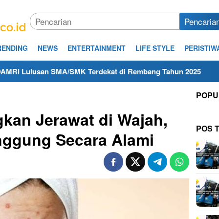
Pencaria
RENDING
NEWS
ENTERTAINMENT
LIFE STYLE
PERISTIW
SMA/SMK Terdekat di Rembang Tahun 2025
Kerja Hari In
POPU
kan Jerawat di Wajah,
POS 
nggung Secara Alami