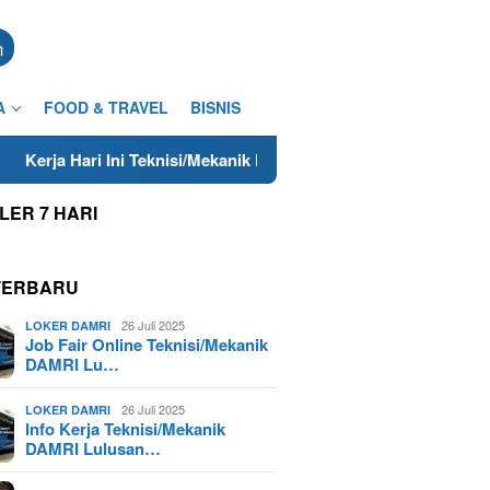
n
A
FOOD & TRAVEL
BISNIS
i Teknisi/Mekanik DAMRI Lulusan SMA/SMK Terdekat di Cilacap 
LER 7 HARI
TERBARU
26 Juli 2025
LOKER DAMRI
Job Fair Online Teknisi/Mekanik
DAMRI Lu…
26 Juli 2025
LOKER DAMRI
Info Kerja Teknisi/Mekanik
DAMRI Lulusan…