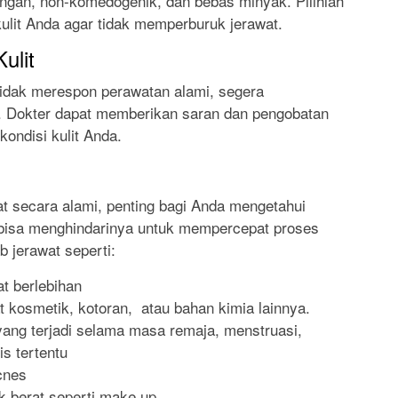
ngan, non-komedogenik, dan bebas minyak. Pilihlah
ulit Anda agar tidak memperburuk jerawat.
ulit
tidak merespon perawatan alami, segera
t. Dokter dapat memberikan saran dan pengobatan
ondisi kulit Anda.
t secara alami, penting bagi Anda mengetahui
 bisa menghindarinya untuk mempercepat proses
jerawat seperti:
t berlebihan
t kosmetik, kotoran, atau bahan kimia lainnya.
yang terjadi selama masa remaja, menstruasi,
s tertentu
cnes
 berat seperti make up.