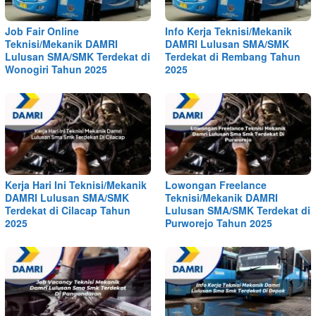
Job Fair Online
Info Kerja Teknisi/Mekanik
Teknisi/Mekanik DAMRI
DAMRI Lulusan SMA/SMK
Lulusan SMA/SMK Terdekat di
Terdekat di Rembang Tahun
Wonogiri Tahun 2025
2025
Kerja Hari Ini Teknisi/Mekanik
Lowongan Freelance
DAMRI Lulusan SMA/SMK
Teknisi/Mekanik DAMRI
Terdekat di Cilacap Tahun
Lulusan SMA/SMK Terdekat di
2025
Purworejo Tahun 2025