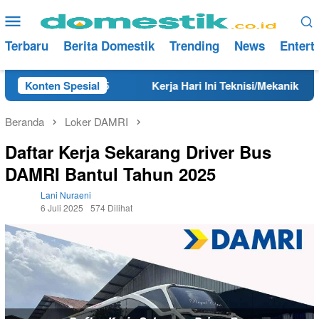
Loncat
Menu
ke
Mobile
konten
Terbaru
Berita Domestik
Trending
News
Entert
 Tahun 2025
Konten Spesial
Kerja Hari Ini Teknisi/Mekanik DAMRI Lulu
Beranda
Loker DAMRI
Daftar Kerja Sekarang Driver Bus
DAMRI Bantul Tahun 2025
Lani Nuraeni
6 Juli 2025
574 Dilihat