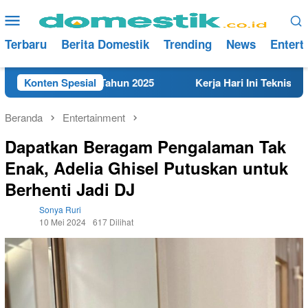
Loncat
Menu
ke
Mobile
konten
Terbaru
Berita Domestik
Trending
News
Entert
 di Rembang Tahun 2025
Konten Spesial
Kerja Hari Ini Teknisi/Mekanik
Beranda
Entertainment
Dapatkan Beragam Pengalaman Tak
Enak, Adelia Ghisel Putuskan untuk
Berhenti Jadi DJ
Sonya Ruri
10 Mei 2024
617 Dilihat