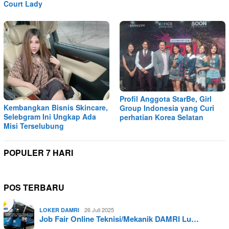
Court Lady
Profil Anggota StarBe, Girl
Kembangkan Bisnis Skincare,
Group Indonesia yang Curi
Selebgram Ini Ungkap Ada
perhatian Korea Selatan
Misi Terselubung
POPULER 7 HARI
POS TERBARU
26 Juli 2025
LOKER DAMRI
Job Fair Online Teknisi/Mekanik DAMRI Lu…