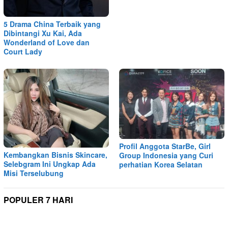
5 Drama China Terbaik yang
Dibintangi Xu Kai, Ada
Wonderland of Love dan
Court Lady
Profil Anggota StarBe, Girl
Kembangkan Bisnis Skincare,
Group Indonesia yang Curi
Selebgram Ini Ungkap Ada
perhatian Korea Selatan
Misi Terselubung
POPULER 7 HARI