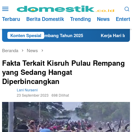
Loncat
Menu
ke
Mobile
konten
Terbaru
Berita Domestik
Trending
News
Entert
Terdekat di Rembang Tahun 2025
Konten Spesial
Kerja Hari Ini Teknis
Beranda
News
Fakta Terkait Kisruh Pulau Rempang
yang Sedang Hangat
Diperbincangkan
Lani Nuraeni
23 September 2023
698 Dilihat