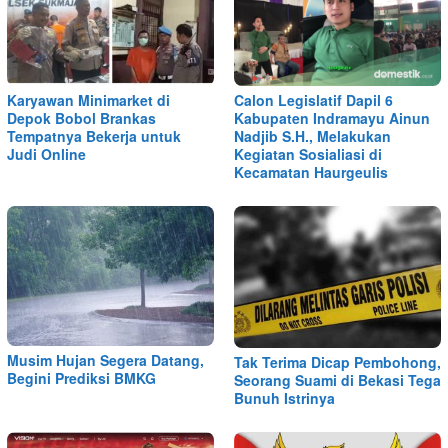
Karyawan Minimarket di
Calon Legislatif Dapil 6
Depok Bobol Brankas
Kabupaten Indramayu Ainun
Tempatnya Bekerja untuk
Nadjib S.H., Melakukan
Judi Online
Kegiatan Sosialiasi di
Kecamatan Haurgeulis
Musim Hujan Segera Datang,
Tak Terima Dicap Pembohong,
Begini Prediksi BMKG
Seorang Suami di Bekasi Tega
Bunuh Istrinya