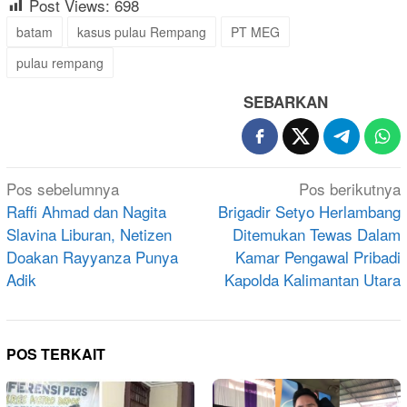
Post Views:
698
batam
kasus pulau Rempang
PT MEG
pulau rempang
SEBARKAN
Navigasi
Pos sebelumnya
Pos berikutnya
pos
Raffi Ahmad dan Nagita
Brigadir Setyo Herlambang
Slavina Liburan, Netizen
Ditemukan Tewas Dalam
Doakan Rayyanza Punya
Kamar Pengawal Pribadi
Adik
Kapolda Kalimantan Utara
POS TERKAIT