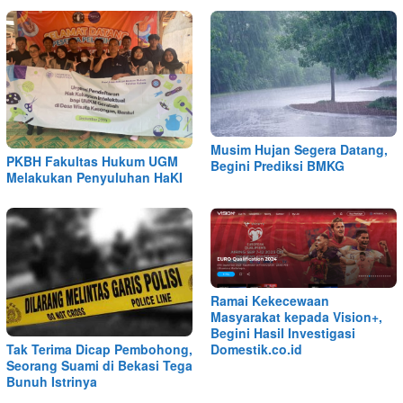
Musim Hujan Segera Datang,
PKBH Fakultas Hukum UGM
Begini Prediksi BMKG
Melakukan Penyuluhan HaKI
Ramai Kekecewaan
Masyarakat kepada Vision+,
Begini Hasil Investigasi
Tak Terima Dicap Pembohong,
Domestik.co.id
Seorang Suami di Bekasi Tega
Bunuh Istrinya