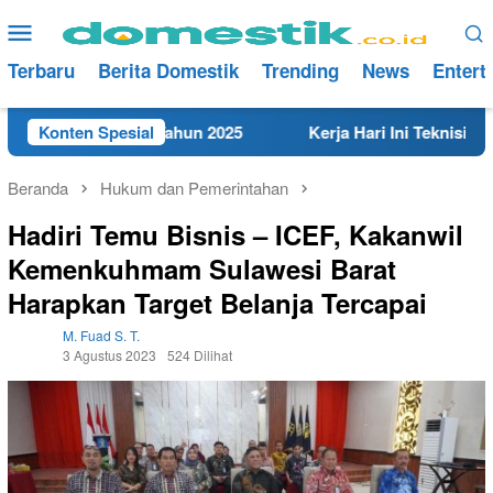
Loncat
Menu
ke
Mobile
konten
Terbaru
Berita Domestik
Trending
News
Entert
t di Rembang Tahun 2025
Konten Spesial
Kerja Hari Ini Teknisi/Mekani
Beranda
Hukum dan Pemerintahan
Hadiri Temu Bisnis – ICEF, Kakanwil
Kemenkuhmam Sulawesi Barat
Harapkan Target Belanja Tercapai
M. Fuad S. T.
3 Agustus 2023
524 Dilihat