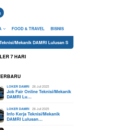
n
A
FOOD & TRAVEL
BISNIS
kanik DAMRI Lulusan SMA/SMK Terdekat di Cilacap Tahun 2025
LER 7 HARI
TERBARU
26 Juli 2025
LOKER DAMRI
Job Fair Online Teknisi/Mekanik
DAMRI Lu…
26 Juli 2025
LOKER DAMRI
Info Kerja Teknisi/Mekanik
DAMRI Lulusan…