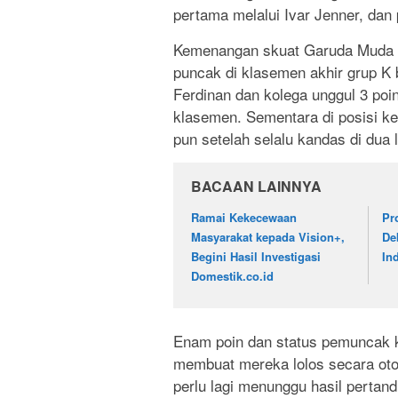
pertama melalui Ivar Jenner, dan
Kemenangan skuat Garuda Muda t
puncak di klasemen akhir grup K b
Ferdinan dan kolega unggul 3 poi
klasemen. Sementara di posisi ket
pun setelah selalu kandas di dua l
BACAAN LAINNYA
Ramai Kekecewaan
Pr
Masyarakat kepada Vision+,
De
Begini Hasil Investigasi
In
Domestik.co.id
Enam poin dan status pemuncak k
membuat mereka lolos secara otom
perlu lagi menunggu hasil pertan