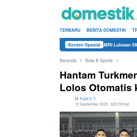
Loncat
ke
konten
TERBARU
BERITA DOMESTIK
T
Info Kerja Teknisi/Mekanik DAMRI Lulusan SMA/SMK Ter
Konten Spesial
Beranda
Bola & Sports
Hantam Turkmen
Lolos Otomatis 
M. Fuad S. T.
12 September 2023
620 Dilihat