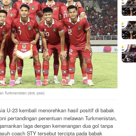
n Turkmenistan (dok. pssi)
a U-23 kembali menorehkan hasil positif di babak
akoni pertandingan penentuan melawan Turkmenistan,
gamankan laga dengan kemenangan dua gol tanpa
asuh coach STY tersebut tercipta pada babak