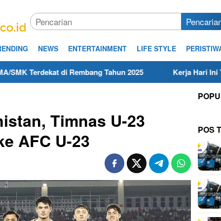
Pencaria
RENDING
NEWS
ENTERTAINMENT
LIFE STYLE
PERISTIW
dekat di Rembang Tahun 2025
Kerja Hari Ini Teknisi/Me
POPU
istan, Timnas U-23
POS 
ke AFC U-23