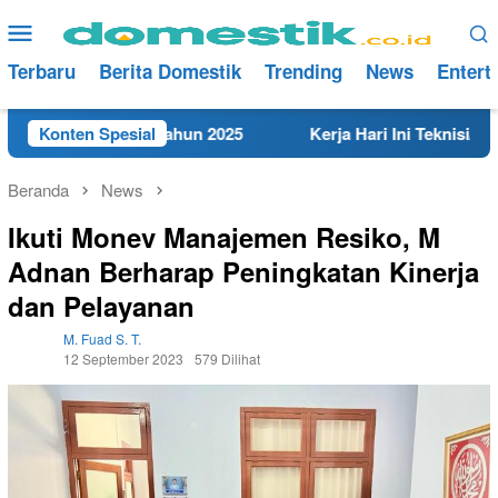
Loncat
Menu
ke
Mobile
konten
Terbaru
Berita Domestik
Trending
News
Entert
 di Rembang Tahun 2025
Konten Spesial
Kerja Hari Ini Teknisi/Mekani
Beranda
News
Ikuti Monev Manajemen Resiko, M
Adnan Berharap Peningkatan Kinerja
dan Pelayanan
M. Fuad S. T.
12 September 2023
579 Dilihat