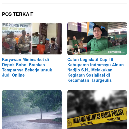
POS TERKAIT
Karyawan Minimarket di
Calon Legislatif Dapil 6
Depok Bobol Brankas
Kabupaten Indramayu Ainun
Tempatnya Bekerja untuk
Nadjib S.H., Melakukan
Judi Online
Kegiatan Sosialiasi di
Kecamatan Haurgeulis