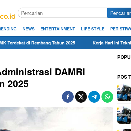
Pencaria
RENDING
NEWS
ENTERTAINMENT
LIFE STYLE
PERISTIW
mbang Tahun 2025
Kerja Hari Ini Teknisi/Mekanik DAMR
POPU
 Administrasi DAMRI
POS 
n 2025