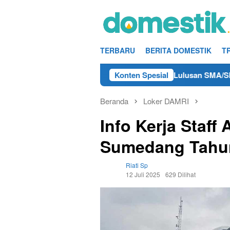
Loncat
ke
konten
TERBARU
BERITA DOMESTIK
T
 Kerja Teknisi/Mekanik DAMRI Lulusan SMA/SMK Terdekat di Re
Konten Spesial
Beranda
Loker DAMRI
Info Kerja Staff
Sumedang Tahu
Riati Sp
12 Juli 2025
629 Dilihat