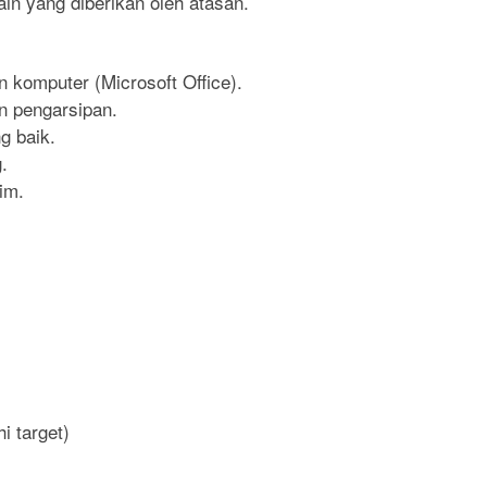
in yang diberikan oleh atasan.
komputer (Microsoft Office).
n pengarsipan.
 baik.
.
im.
i target)