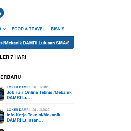
n
A
FOOD & TRAVEL
BISNIS
I Lulusan SMA/SMK Terdekat di Cilacap Tahun 2025
Lowon
LER 7 HARI
TERBARU
26 Juli 2025
LOKER DAMRI
Job Fair Online Teknisi/Mekanik
DAMRI Lu…
26 Juli 2025
LOKER DAMRI
Info Kerja Teknisi/Mekanik
DAMRI Lulusan…