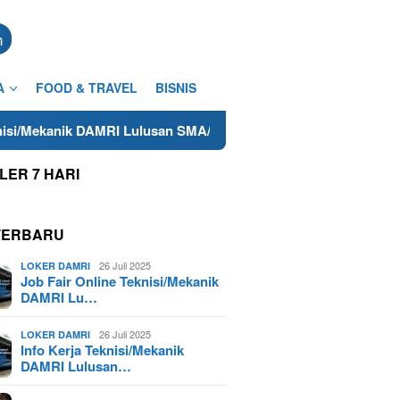
n
A
FOOD & TRAVEL
BISNIS
I Lulusan SMA/SMK Terdekat di Cilacap Tahun 2025
Lowon
LER 7 HARI
TERBARU
26 Juli 2025
LOKER DAMRI
Job Fair Online Teknisi/Mekanik
DAMRI Lu…
26 Juli 2025
LOKER DAMRI
Info Kerja Teknisi/Mekanik
DAMRI Lulusan…