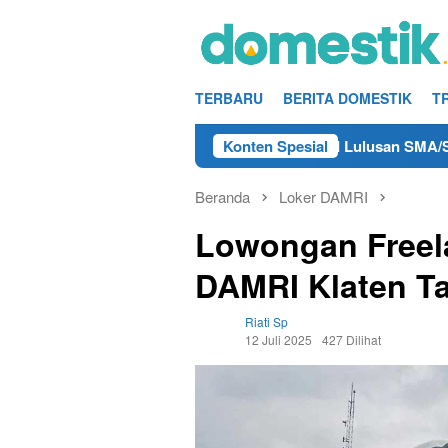
Loncat
ke
konten
TERBARU
BERITA DOMESTIK
T
 Kerja Teknisi/Mekanik DAMRI Lulusan SMA/SMK Terdekat di Re
Konten Spesial
Beranda
Loker DAMRI
Lowongan Freela
DAMRI Klaten T
Riati Sp
12 Juli 2025
427 Dilihat