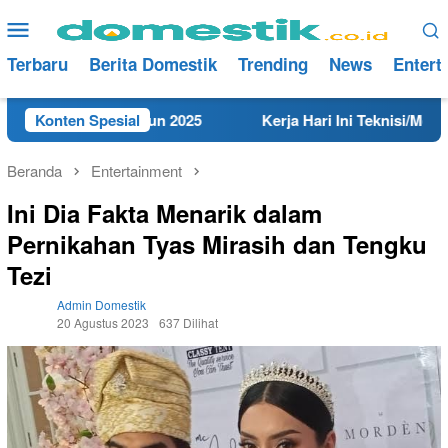
Loncat
Menu
ke
Mobile
konten
Terbaru
Berita Domestik
Trending
News
Entert
 Rembang Tahun 2025
Konten Spesial
Kerja Hari Ini Teknisi/Mekanik DA
Beranda
Entertainment
Ini Dia Fakta Menarik dalam
Pernikahan Tyas Mirasih dan Tengku
Tezi
Admin Domestik
20 Agustus 2023
637 Dilihat