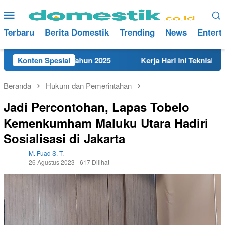
Loncat
Menu
ke
Mobile
konten
Terbaru
Berita Domestik
Trending
News
Entert
kat di Rembang Tahun 2025
Konten Spesial
Kerja Hari Ini Teknisi/Meka
Beranda
Hukum dan Pemerintahan
Jadi Percontohan, Lapas Tobelo
Kemenkumham Maluku Utara Hadiri
Sosialisasi di Jakarta
M. Fuad S. T.
26 Agustus 2023
617 Dilihat