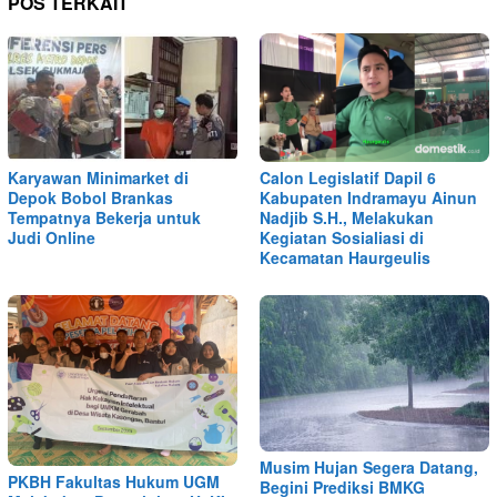
POS TERKAIT
Karyawan Minimarket di
Calon Legislatif Dapil 6
Depok Bobol Brankas
Kabupaten Indramayu Ainun
Tempatnya Bekerja untuk
Nadjib S.H., Melakukan
Judi Online
Kegiatan Sosialiasi di
Kecamatan Haurgeulis
Musim Hujan Segera Datang,
PKBH Fakultas Hukum UGM
Begini Prediksi BMKG