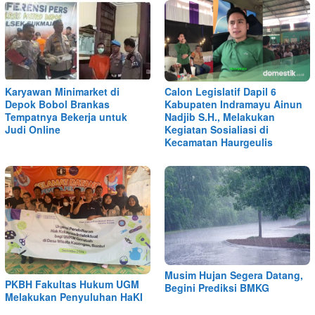
Karyawan Minimarket di
Calon Legislatif Dapil 6
Depok Bobol Brankas
Kabupaten Indramayu Ainun
Tempatnya Bekerja untuk
Nadjib S.H., Melakukan
Judi Online
Kegiatan Sosialiasi di
Kecamatan Haurgeulis
Musim Hujan Segera Datang,
PKBH Fakultas Hukum UGM
Begini Prediksi BMKG
Melakukan Penyuluhan HaKI