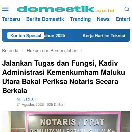
Loncat
Menu
ke
Mobile
konten
Terbaru
Berita Domestik
Trending
News
Entert
 di Rembang Tahun 2025
Konten Spesial
Kerja Hari Ini Teknisi/Mekanik
Beranda
Hukum dan Pemerintahan
Jalankan Tugas dan Fungsi, Kadiv
Administrasi Kemenkumham Maluku
Utara Bakal Periksa Notaris Secara
Berkala
M. Fuad S. T.
31 Agustus 2023
635 Dilihat