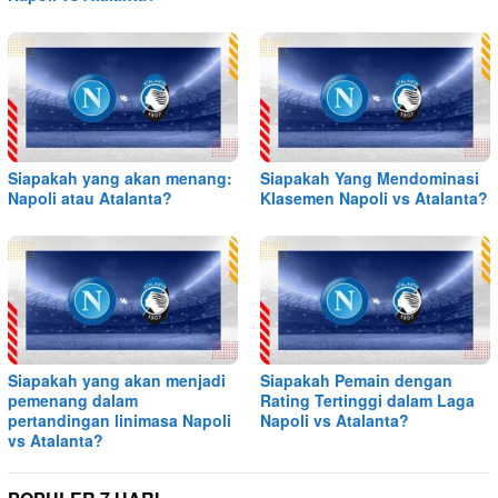
Siapakah yang akan menang:
Siapakah Yang Mendominasi
Napoli atau Atalanta?
Klasemen Napoli vs Atalanta?
Siapakah yang akan menjadi
Siapakah Pemain dengan
pemenang dalam
Rating Tertinggi dalam Laga
pertandingan linimasa Napoli
Napoli vs Atalanta?
vs Atalanta?