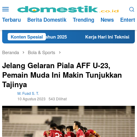
Loncat
Menu
ke
Mobile
konten
Terbaru
Berita Domestik
Trending
News
Entert
t di Rembang Tahun 2025
Konten Spesial
Kerja Hari Ini Teknisi/Mekan
Beranda
Bola & Sports
Jelang Gelaran Piala AFF U-23,
Pemain Muda Ini Makin Tunjukkan
Tajinya
M. Fuad S. T.
10 Agustus 2023
543 Dilihat