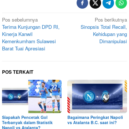
Navigasi
Pos sebelumnya
Pos berikutnya
pos
Terima Kunjungan DPD RI,
Sinopsis Total Recall,
Kinerja Kanwil
Kehidupan yang
Kemenkumham Sulawesi
Dimanipulasi
Barat Tuai Apresiasi
POS TERKAIT
Siapakah Pencetak Gol
Bagaimana Peringkat Napoli
Terbanyak dalam Statistik
vs Atalanta B.C. saat ini?
Napoli vs Atalanta?