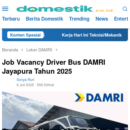
Loncat
Menu
ke
Mobile
konten
Terbaru
Berita Domestik
Trending
News
Entert
 Tahun 2025
Konten Spesial
Kerja Hari Ini Teknisi/Mekanik DAMRI Lulu
Beranda
Loker DAMRI
Job Vacancy Driver Bus DAMRI
Jayapura Tahun 2025
Sonya Ruri
9 Juli 2025
556 Dilihat