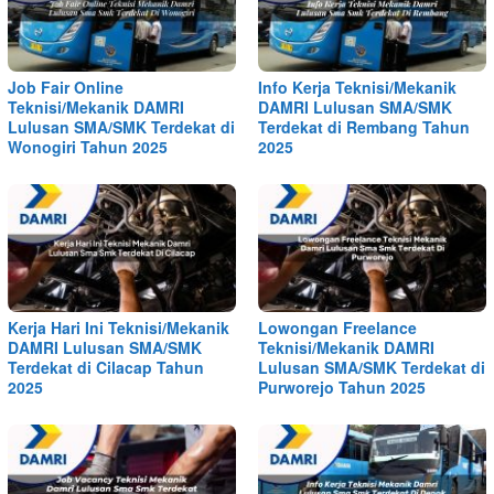
Job Fair Online
Info Kerja Teknisi/Mekanik
Teknisi/Mekanik DAMRI
DAMRI Lulusan SMA/SMK
Lulusan SMA/SMK Terdekat di
Terdekat di Rembang Tahun
Wonogiri Tahun 2025
2025
Kerja Hari Ini Teknisi/Mekanik
Lowongan Freelance
DAMRI Lulusan SMA/SMK
Teknisi/Mekanik DAMRI
Terdekat di Cilacap Tahun
Lulusan SMA/SMK Terdekat di
2025
Purworejo Tahun 2025