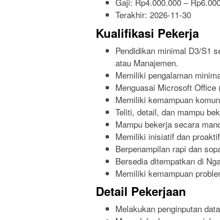
Gaji: Rp
4.000.000
– Rp
6.00
Terakhir:
2026-11-30
Kualifikasi Pekerja
Pendidikan minimal D3/S1 s
atau Manajemen.
Memiliki pengalaman minimal
Menguasai Microsoft Office 
Memiliki kemampuan komunik
Teliti, detail, dan mampu be
Mampu bekerja secara mand
Memiliki inisiatif dan proak
Berpenampilan rapi dan sop
Bersedia ditempatkan di Nga
Memiliki kemampuan problem
Detail Pekerjaan
Melakukan penginputan data 