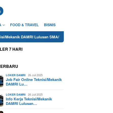
n
A
FOOD & TRAVEL
BISNIS
RI Lulusan SMA/SMK Terdekat di Cilacap Tahun 2025
Lowo
LER 7 HARI
TERBARU
26 Juli 2025
LOKER DAMRI
Job Fair Online Teknisi/Mekanik
DAMRI Lu…
26 Juli 2025
LOKER DAMRI
Info Kerja Teknisi/Mekanik
DAMRI Lulusan…