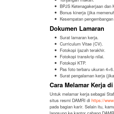
BPJS Ketenagakerjaan dan 
Bonus kinerja (jika memenuhi
Kesempatan pengembangan k
Dokumen Lamaran
Surat lamaran kerja.
Curriculum Vitae (CV).
Fotokopi ijazah terakhir.
Fotokopi transkrip nilai.
Fotokopi KTP.
Pas foto terbaru ukuran 4×6.
Surat pengalaman kerja (jika
Cara Melamar Kerja d
Untuk melamar kerja sebagai Sta
situs resmi DAMRI di
https://www
pada bagian karir. Selain itu, k
langsung ke kantor cabang DAMRI