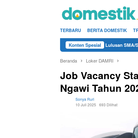
Loncat
ke
konten
TERBARU
BERITA DOMESTIK
T
o Kerja Teknisi/Mekanik DAMRI Lulusan SMA/SMK Terdekat di R
Konten Spesial
Beranda
Loker DAMRI
Job Vacancy Sta
Ngawi Tahun 20
Sonya Ruri
10 Juli 2025
693 Dilihat