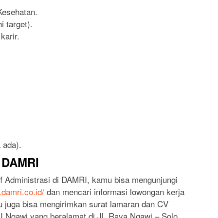
Kesehatan.
 target).
arir.
 ada).
i DAMRI
ff Administrasi di DAMRI, kamu bisa mengunjungi
.damri.co.id/
dan mencari informasi lowongan kerja
amu juga bisa mengirimkan surat lamaran dan CV
 Ngawi yang beralamat di Jl. Raya Ngawi – Solo