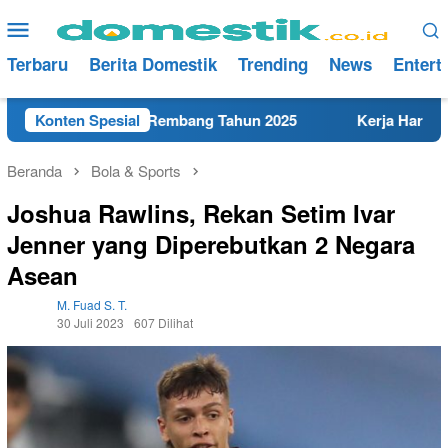
Loncat
Menu
ke
Mobile
konten
Terbaru
Berita Domestik
Trending
News
Entert
MK Terdekat di Rembang Tahun 2025
Konten Spesial
Kerja Hari Ini Tek
Beranda
Bola & Sports
Joshua Rawlins, Rekan Setim Ivar
Jenner yang Diperebutkan 2 Negara
Asean
M. Fuad S. T.
30 Juli 2023
607 Dilihat