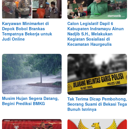
Karyawan Minimarket di
Calon Legislatif Dapil 6
Depok Bobol Brankas
Kabupaten Indramayu Ainun
Tempatnya Bekerja untuk
Nadjib S.H., Melakukan
Judi Online
Kegiatan Sosialiasi di
Kecamatan Haurgeulis
Musim Hujan Segera Datang,
Tak Terima Dicap Pembohong,
Begini Prediksi BMKG
Seorang Suami di Bekasi Tega
Bunuh Istrinya