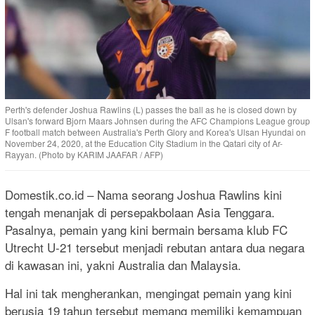
Perth's defender Joshua Rawlins (L) passes the ball as he is closed down by
Ulsan's forward Bjorn Maars Johnsen during the AFC Champions League group
F football match between Australia's Perth Glory and Korea's Ulsan Hyundai on
November 24, 2020, at the Education City Stadium in the Qatari city of Ar-
Rayyan. (Photo by KARIM JAAFAR / AFP)
Domestik.co.id – Nama seorang Joshua Rawlins kini
tengah menanjak di persepakbolaan Asia Tenggara.
Pasalnya, pemain yang kini bermain bersama klub FC
Utrecht U-21 tersebut menjadi rebutan antara dua negara
di kawasan ini, yakni Australia dan Malaysia.
Hal ini tak mengherankan, mengingat pemain yang kini
berusia 19 tahun tersebut memang memiliki kemampuan