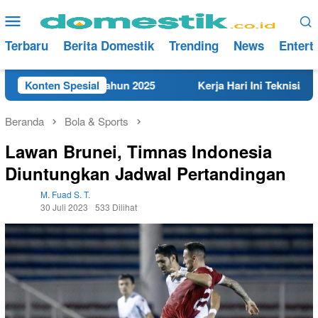
Loncat
Menu
ke
Mobile
konten
Terbaru
Berita Domestik
Trending
News
Entert
t di Rembang Tahun 2025
Konten Spesial
Kerja Hari Ini Teknisi/Mekan
Beranda
Bola & Sports
Lawan Brunei, Timnas Indonesia
Diuntungkan Jadwal Pertandingan
M. Fuad S. T.
30 Juli 2023
533 Dilihat