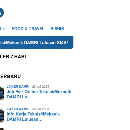
n
A
FOOD & TRAVEL
BISNIS
I Lulusan SMA/SMK Terdekat di Cilacap Tahun 2025
Lowo
LER 7 HARI
TERBARU
26 Juli 2025
LOKER DAMRI
Job Fair Online Teknisi/Mekanik
DAMRI Lu…
26 Juli 2025
LOKER DAMRI
Info Kerja Teknisi/Mekanik
DAMRI Lulusan…