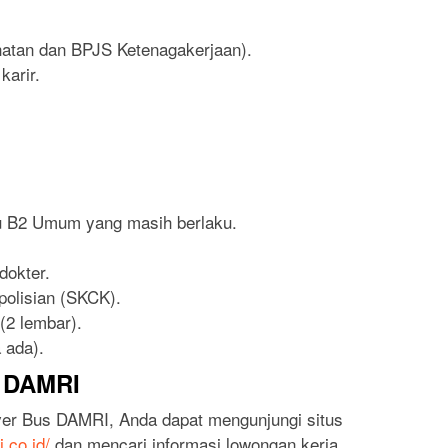
atan dan BPJS Ketenagakerjaan).
arir.
 B2 Umum yang masih berlaku.
dokter.
polisian (SKCK).
(2 lembar).
 ada).
i DAMRI
ver Bus DAMRI, Anda dapat mengunjungi situs
.co.id/
dan mencari informasi lowongan kerja