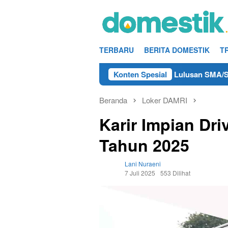
Loncat
ke
konten
TERBARU
BERITA DOMESTIK
T
 Kerja Teknisi/Mekanik DAMRI Lulusan SMA/SMK Terdekat di R
Konten Spesial
Beranda
Loker DAMRI
Karir Impian Dr
Tahun 2025
Lani Nuraeni
7 Juli 2025
553 Dilihat