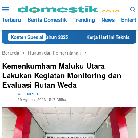
Loncat
Menu
ke
Mobile
konten
Terbaru
Berita Domestik
Trending
News
Entert
t di Rembang Tahun 2025
Konten Spesial
Kerja Hari Ini Teknisi/Mekan
Beranda
Hukum dan Pemerintahan
Kemenkumham Maluku Utara
Lakukan Kegiatan Monitoring dan
Evaluasi Rutan Weda
M. Fuad S. T.
26 Agustus 2023
517 Dilihat