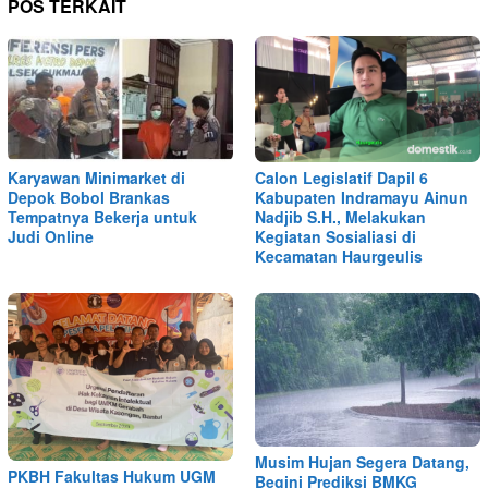
POS TERKAIT
Karyawan Minimarket di
Calon Legislatif Dapil 6
Depok Bobol Brankas
Kabupaten Indramayu Ainun
Tempatnya Bekerja untuk
Nadjib S.H., Melakukan
Judi Online
Kegiatan Sosialiasi di
Kecamatan Haurgeulis
Musim Hujan Segera Datang,
PKBH Fakultas Hukum UGM
Begini Prediksi BMKG