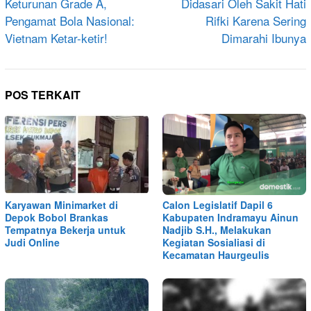
Keturunan Grade A,
Didasari Oleh Sakit Hati
Pengamat Bola Nasional:
Rifki Karena Sering
Vietnam Ketar-ketir!
Dimarahi Ibunya
POS TERKAIT
Karyawan Minimarket di
Calon Legislatif Dapil 6
Depok Bobol Brankas
Kabupaten Indramayu Ainun
Tempatnya Bekerja untuk
Nadjib S.H., Melakukan
Judi Online
Kegiatan Sosialiasi di
Kecamatan Haurgeulis