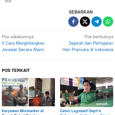
viral
SEBARKAN
Navigasi
Pos sebelumnya
Pos berikutnya
pos
5 Cara Menghilangkan
Sejarah dan Peringatan
Jerawat Secara Alami
Hari Pramuka di Indonesia
POS TERKAIT
Karyawan Minimarket di
Calon Legislatif Dapil 6