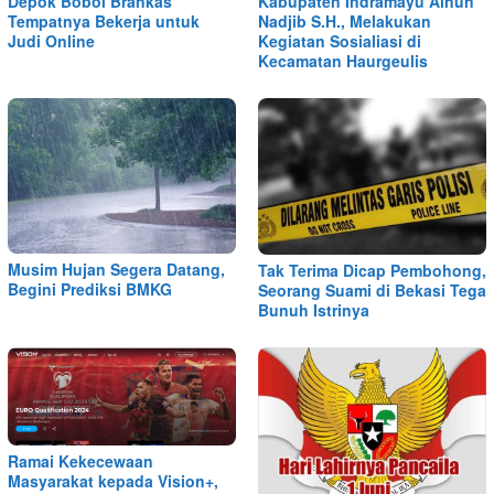
Depok Bobol Brankas
Kabupaten Indramayu Ainun
Tempatnya Bekerja untuk
Nadjib S.H., Melakukan
Judi Online
Kegiatan Sosialiasi di
Kecamatan Haurgeulis
Musim Hujan Segera Datang,
Tak Terima Dicap Pembohong,
Begini Prediksi BMKG
Seorang Suami di Bekasi Tega
Bunuh Istrinya
Ramai Kekecewaan
Masyarakat kepada Vision+,