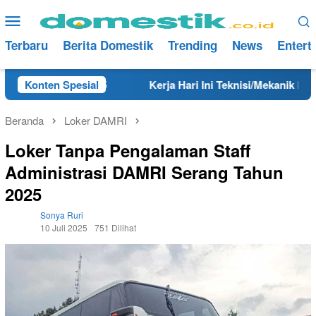
Loncat
Menu
ke
Mobile
konten
Terbaru
Berita Domestik
Trending
News
Entert
 Tahun 2025
Konten Spesial
Kerja Hari Ini Teknisi/Mekanik DAMRI Lulu
Beranda
Loker DAMRI
Loker Tanpa Pengalaman Staff
Administrasi DAMRI Serang Tahun
2025
Sonya Ruri
10 Juli 2025
751 Dilihat