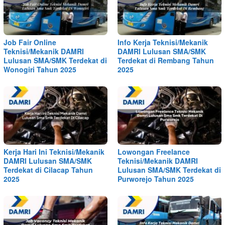
Job Fair Online
Info Kerja Teknisi/Mekanik
Teknisi/Mekanik DAMRI
DAMRI Lulusan SMA/SMK
Lulusan SMA/SMK Terdekat di
Terdekat di Rembang Tahun
Wonogiri Tahun 2025
2025
Kerja Hari Ini Teknisi/Mekanik
Lowongan Freelance
DAMRI Lulusan SMA/SMK
Teknisi/Mekanik DAMRI
Terdekat di Cilacap Tahun
Lulusan SMA/SMK Terdekat di
2025
Purworejo Tahun 2025