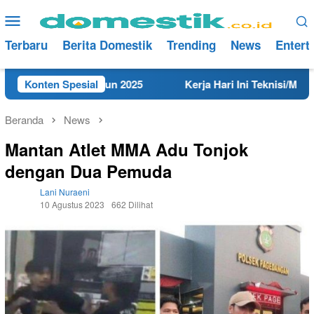
Loncat
Menu
ke
Mobile
konten
Terbaru
Berita Domestik
Trending
News
Entert
i Rembang Tahun 2025
Konten Spesial
Kerja Hari Ini Teknisi/Mekanik D
Beranda
News
Mantan Atlet MMA Adu Tonjok
dengan Dua Pemuda
Lani Nuraeni
10 Agustus 2023
662 Dilihat