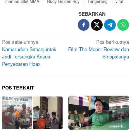
mantan atlet MMA
Rudy Golden Boy
Tangerang
viral
SEBARKAN
Navigasi
Pos sebelumnya
Pos berikutnya
pos
Kamaruddin Simanjuntak
Film The Moon: Review dan
Jadi Tersangka Kasus
Sinopsisnya
Penyebaran Hoax
POS TERKAIT