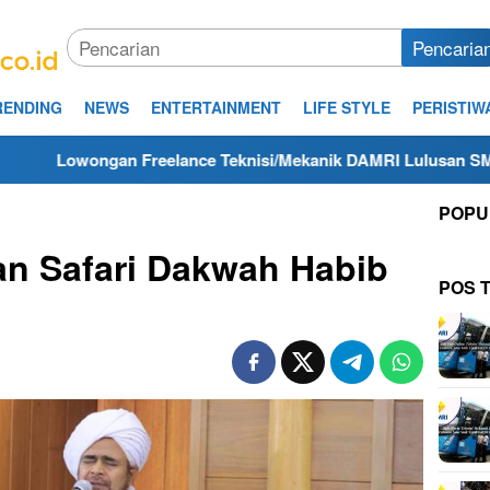
Pencaria
RENDING
NEWS
ENTERTAINMENT
LIFE STYLE
PERISTIW
 Freelance Teknisi/Mekanik DAMRI Lulusan SMA/SMK Terdekat 
POPU
dan Safari Dakwah Habib
POS 