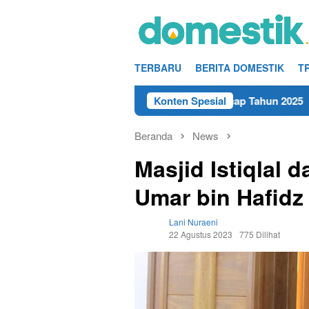
Loncat
ke
konten
TERBARU
BERITA DOMESTIK
T
lusan SMA/SMK Terdekat di Cilacap Tahun 2025
Konten Spesial
Lowongan
Beranda
News
Masjid Istiqlal 
Umar bin Hafidz
Lani Nuraeni
22 Agustus 2023
775 Dilihat