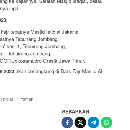
ng ke kajiannya. Setelah Masjid Istiqlal, beliau
nnya juga.
023;
ajr tepatnya Masjid Istiqlal Jakarta.
kasinya Tebuireng Jombang.
a’ sesi 1, Tebuireng Jombang,
si, Tebuireng Jombang.
i GOR Jokosamudro Gresik Jawa Timur.
akan berlangsung di Dars Fajr Masjid Al-
s 2023
Istiqlal
Yaman
SEBARKAN