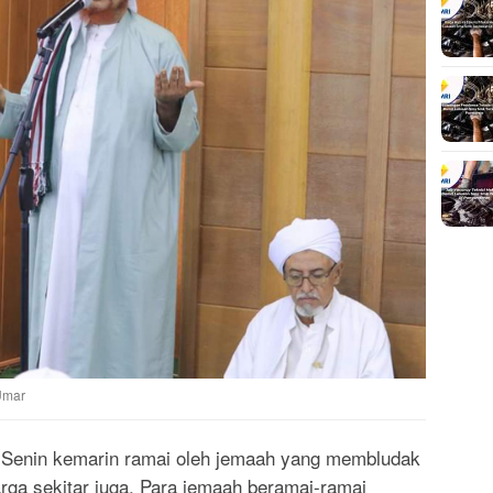
 Umar
Senin kemarin ramai oleh jemaah yang membludak
rga sekitar juga. Para jemaah beramai-ramai