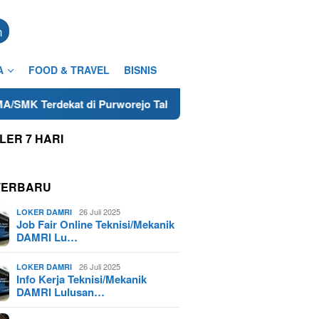
n
A
FOOD & TRAVEL
BISNIS
di Purworejo Tahun 2025
Job Vacancy Teknisi/Mekanik
LER 7 HARI
TERBARU
26 Juli 2025
LOKER DAMRI
Job Fair Online Teknisi/Mekanik
DAMRI Lu…
26 Juli 2025
LOKER DAMRI
Info Kerja Teknisi/Mekanik
DAMRI Lulusan…