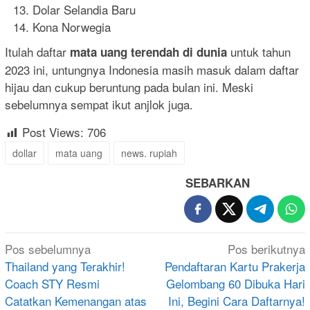
Dolar Selandia Baru
Kona Norwegia
Itulah daftar
untuk tahun
mata uang terendah di dunia
2023 ini, untungnya Indonesia masih masuk dalam daftar
hijau dan cukup beruntung pada bulan ini. Meski
sebelumnya sempat ikut anjlok juga.
Post Views:
706
dollar
mata uang
news. rupiah
SEBARKAN
Navigasi
Pos sebelumnya
Pos berikutnya
pos
Thailand yang Terakhir!
Pendaftaran Kartu Prakerja
Coach STY Resmi
Gelombang 60 Dibuka Hari
Catatkan Kemenangan atas
Ini, Begini Cara Daftarnya!