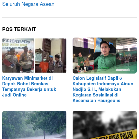
Seluruh Negara Asean
POS TERKAIT
Karyawan Minimarket di
Calon Legislatif Dapil 6
Depok Bobol Brankas
Kabupaten Indramayu Ainun
Tempatnya Bekerja untuk
Nadjib S.H., Melakukan
Judi Online
Kegiatan Sosialiasi di
Kecamatan Haurgeulis