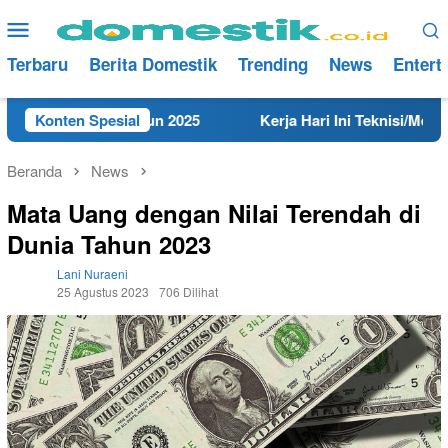
Loncat
Menu
ke
Mobile
konten
Terbaru
Berita Domestik
Trending
News
Entert
 Rembang Tahun 2025
Konten Spesial
Kerja Hari Ini Teknisi/Mekanik D
Beranda
News
Mata Uang dengan Nilai Terendah di
Dunia Tahun 2023
Lani Nuraeni
25 Agustus 2023
706 Dilihat