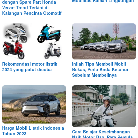
Mobilitas Ramah Lingkungan
dengan Spare Part Honda
Verza: Trend Terkini di
Kalangan Pencinta Otomotif
Rekomendasi motor listrik
Inilah Tips Membeli Mobil
2024 yang patut dicoba
Bekas, Perlu Anda Ketahui
Sebelum Membelinya
Harga Mobil Listrik Indonesia
Cara Belajar Keseimbangan
Tahun 2023
Naik Motor Bagi Para Pemula