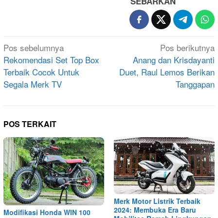
SEBARKAN
Navigasi
Pos sebelumnya
Pos berikutnya
pos
Rekomendasi Set Top Box
Anang dan Krisdayanti
Terbaik Cocok Untuk
Duet, Raul Lemos Berikan
Segala Merk TV
Tanggapan
POS TERKAIT
Merk Motor Listrik Terbaik
2024: Membuka Era Baru
Modifikasi Honda WIN 100