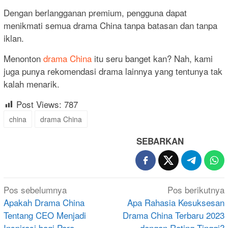
Dengan berlangganan premium, pengguna dapat
menikmati semua drama China tanpa batasan dan tanpa
iklan.
Menonton
drama China
itu seru banget kan? Nah, kami
juga punya rekomendasi drama lainnya yang tentunya tak
kalah menarik.
Post Views:
787
china
drama China
SEBARKAN
Navigasi
Pos sebelumnya
Pos berikutnya
pos
Apakah Drama China
Apa Rahasia Kesuksesan
Tentang CEO Menjadi
Drama China Terbaru 2023
Inspirasi bagi Para
dengan Rating Tinggi?