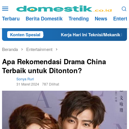
Loncat
Menu
ke
Mobile
konten
Terbaru
Berita Domestik
Trending
News
Entert
ahun 2025
Konten Spesial
Kerja Hari Ini Teknisi/Mekanik DAMRI Lulusa
Beranda
Entertainment
Apa Rekomendasi Drama China
Terbaik untuk Ditonton?
Sonya Ruri
31 Maret 2024
787 Dilihat